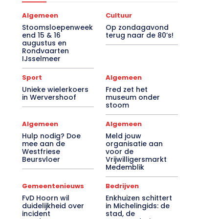
Algemeen
Cultuur
Stoomsloepenweek
Op zondagavond
end 15 & 16
terug naar de 80’s!
augustus en
Rondvaarten
IJsselmeer
Sport
Algemeen
Unieke wielerkoers
Fred zet het
in Wervershoof
museum onder
stoom
Algemeen
Algemeen
Hulp nodig? Doe
Meld jouw
mee aan de
organisatie aan
Westfriese
voor de
Beursvloer
Vrijwilligersmarkt
Medemblik
Gemeentenieuws
Bedrijven
FvD Hoorn wil
Enkhuizen schittert
duidelijkheid over
in Michelingids: de
incident
stad, de
noodopvang
Drommedaris en