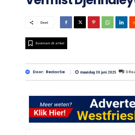
Vermist Djennaley
Deel
Bookmark dit artikel
0
Rea
Door:
Redactie
maandag 30 juni 2025