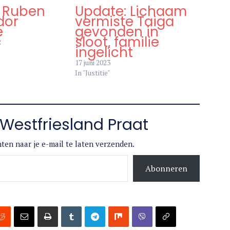
: Ruben
Update: Lichaam
dor
vermiste Taiga
e
gevonden in
sloot, familie
2
ingelicht
17 juni 2023
In "Justitie"
Westfriesland Praat
ten naar je e-mail te laten verzenden.
Abonneren