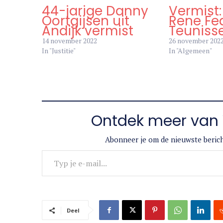
44-jarige Danny
Vermist
Oortgijsen uit
Rene Fe
Andijk vermist
Teuniss
14 november 2022
26 november 202
In "Justitie"
In "Algemeen"
Ontdek meer van 
Abonneer je om de nieuwste berich
Typ je e-mail...
Deel