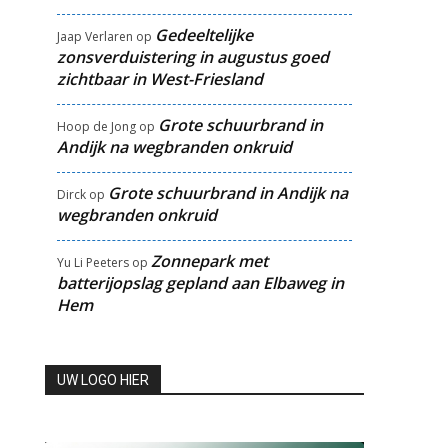
Gedeeltelijke
Jaap Verlaren
op
zonsverduistering in augustus goed
zichtbaar in West-Friesland
Grote schuurbrand in
Hoop de Jong
op
Andijk na wegbranden onkruid
Grote schuurbrand in Andijk na
Dirck
op
wegbranden onkruid
Zonnepark met
Yu Li Peeters
op
batterijopslag gepland aan Elbaweg in
Hem
UW LOGO HIER