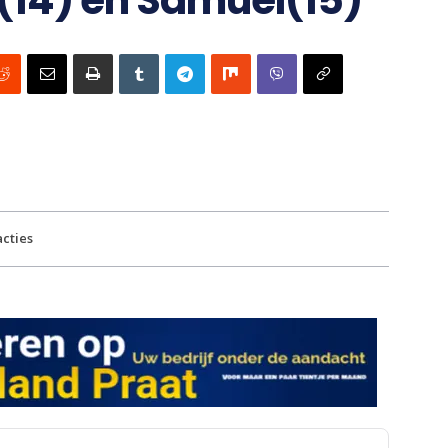
(14) en Samuel(15)
cties