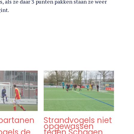
, als ze daar 3 punten pakken staan ze weer
int.
partanen
Strandvogels niet
opgewassen
ogels de
tegen Schagen