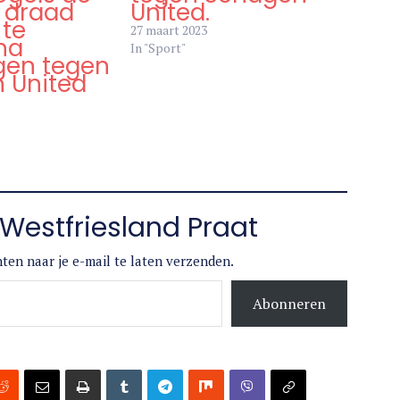
 draad
United.
 te
27 maart 2023
na
In "Sport"
gen tegen
 United
Westfriesland Praat
ten naar je e-mail te laten verzenden.
Abonneren