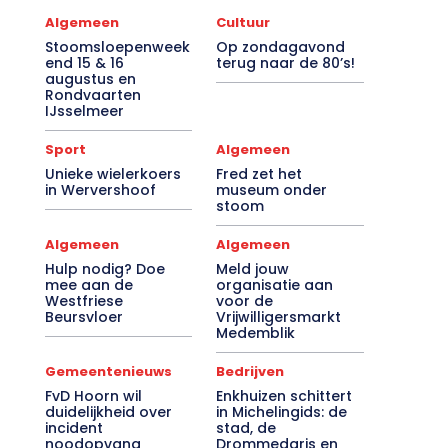
Algemeen
Cultuur
Stoomsloepenweek
Op zondagavond
end 15 & 16
terug naar de 80’s!
augustus en
Rondvaarten
IJsselmeer
Sport
Algemeen
Unieke wielerkoers
Fred zet het
in Wervershoof
museum onder
stoom
Algemeen
Algemeen
Hulp nodig? Doe
Meld jouw
mee aan de
organisatie aan
Westfriese
voor de
Beursvloer
Vrijwilligersmarkt
Medemblik
Gemeentenieuws
Bedrijven
FvD Hoorn wil
Enkhuizen schittert
duidelijkheid over
in Michelingids: de
incident
stad, de