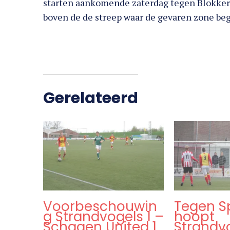
starten aankomende zaterdag tegen Blokkers
boven de de streep waar de gevaren zone beg
Gerelateerd
Voorbeschouwin
Tegen S
g Strandvogels 1 –
hoopt
Schagen United 1,
Strandv