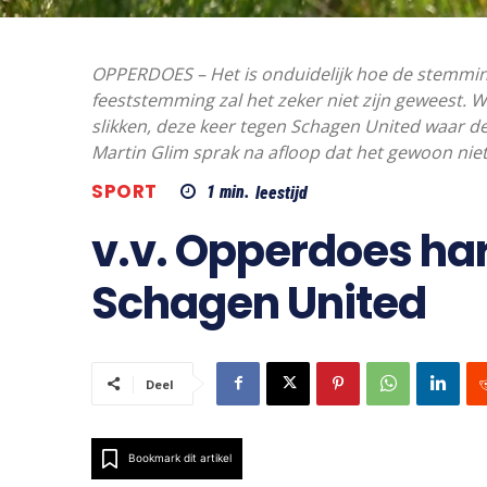
OPPERDOES – Het is onduidelijk hoe de stemmi
feeststemming zal het zeker niet zijn geweest
slikken, deze keer tegen Schagen United waar de
Martin Glim sprak na afloop dat het gewoon niet
SPORT
1
min.
leestijd
v.v. Opperdoes ha
Schagen United
Deel
Bookmark dit artikel