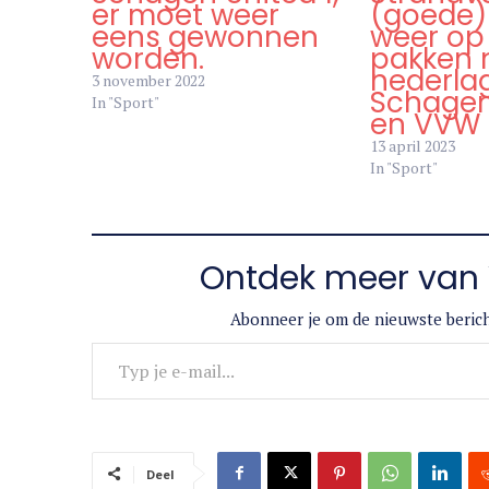
er moet weer
(goede)
eens gewonnen
weer op
worden.
pakken 
nederla
3 november 2022
Schagen
In "Sport"
en VVW
13 april 2023
In "Sport"
Ontdek meer van 
Abonneer je om de nieuwste berich
Typ je e-mail...
Deel