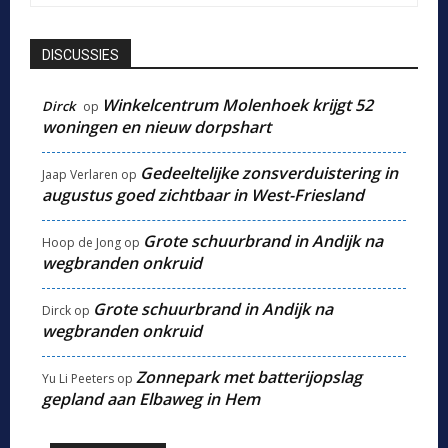
DISCUSSIES
Winkelcentrum Molenhoek krijgt 52
Dirck
op
woningen en nieuw dorpshart
Gedeeltelijke zonsverduistering in
Jaap Verlaren
op
augustus goed zichtbaar in West-Friesland
Grote schuurbrand in Andijk na
Hoop de Jong
op
wegbranden onkruid
Grote schuurbrand in Andijk na
Dirck
op
wegbranden onkruid
Zonnepark met batterijopslag
Yu Li Peeters
op
gepland aan Elbaweg in Hem