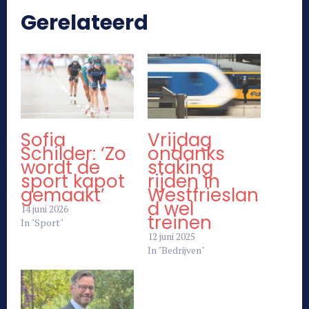
Gerelateerd
Sofia
Vrijdag
Schilder: ‘Zo
ondanks
wordt de
staking
sport kapot
rijden in
gemaakt’
Westfrieslan
d wel
14 juni 2026
treinen
In "Sport"
12 juni 2025
In "Bedrijven"