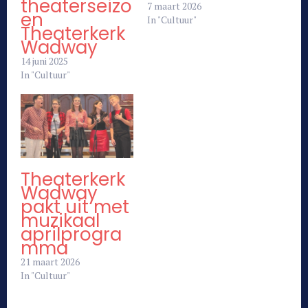
theaterseizo
7 maart 2026
en
In "Cultuur"
Theaterkerk
Wadway
14 juni 2025
In "Cultuur"
Theaterkerk
Wadway
pakt uit met
muzikaal
aprilprogra
mma
21 maart 2026
In "Cultuur"