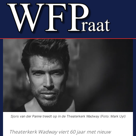
Sjors van der Panne treedt op in de Theaterkerk Wadway (Foto: Mark Uyl)
Theaterkerk Wadway viert 60 jaar met nieuw