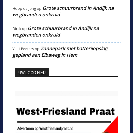
Grote schuurbrand in Andijk na
Hoop de Jong
op
wegbranden onkruid
Grote schuurbrand in Andijk na
Dirck
op
wegbranden onkruid
Zonnepark met batterijopslag
Yu Li Peeters
op
gepland aan Elbaweg in Hem
UW LOGO HIER