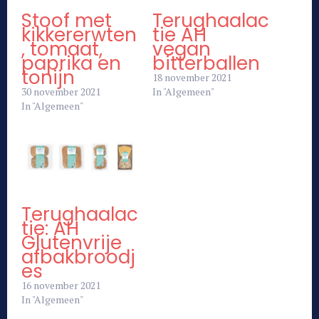
Stoof met
Terughaalac
kikkererwten
tie AH
, tomaat,
vegan
paprika en
bitterballen
tonijn
18 november 2021
30 november 2021
In "Algemeen"
In "Algemeen"
Terughaalac
tie: AH
Glutenvrije
afbakbroodj
es
16 november 2021
In "Algemeen"