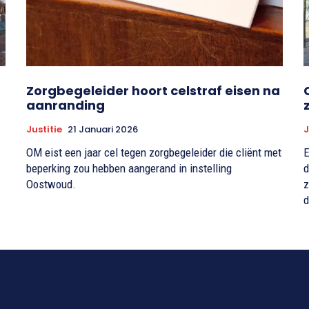
Zorgbegeleider hoort celstraf eisen na
aanranding
Justitie
21 Januari 2026
J
OM eist een jaar cel tegen zorgbegeleider die cliënt met
E
beperking zou hebben aangerand in instelling
d
Oostwoud.
z
d