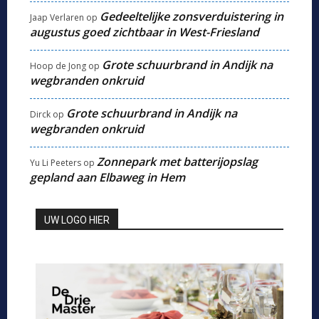
Gedeeltelijke zonsverduistering in
Jaap Verlaren
op
augustus goed zichtbaar in West-Friesland
Grote schuurbrand in Andijk na
Hoop de Jong
op
wegbranden onkruid
Grote schuurbrand in Andijk na
Dirck
op
wegbranden onkruid
Zonnepark met batterijopslag
Yu Li Peeters
op
gepland aan Elbaweg in Hem
UW LOGO HIER