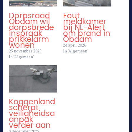
Dorpsraad
Fout
Obdam wil
meldkamer
dorpsbrede
bij NL-Alert
inspraak
om brand in
prikkelarm
Obdam
wonen
24 april 2026
25 november 2025
In "Algemeen"
In "Algemeen"
Koggenland
scherpt
veiligheidsa
anpak
verder aan
9 december 2025