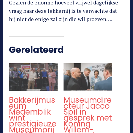
Gezien de enorme hoeveel vrijwel dagelijkse
vraag naar deze lekkernij is te verwachte dat
hij niet de enige zal zijn die wil proeven….
Gerelateerd
Bakkerijmus
Museumdire
eum
cteur Jacco
Medemblik
Spil in
wint
gesprek met
prestigieuze
Koning
Museumprij
Willem-