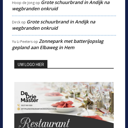
Grote schuurbrand in Andijk na
Hoop de Jong
op
wegbranden onkruid
Grote schuurbrand in Andijk na
Dirck
op
wegbranden onkruid
Zonnepark met batterijopslag
Yu Li Peeters
op
gepland aan Elbaweg in Hem
UW LOGO HIER