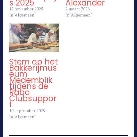
s 2025
Alexander
12 november 2025
2 maart 2026
In "Algemeen"
In "Algemeen"
Stem op het
Bakkerijmus
eum
Medemblik
tijdens de
Rabo
Clubsuppor
t
10 september 2025
In "Algemeen"