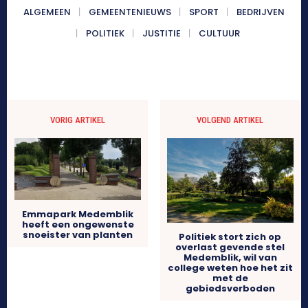
ALGEMEEN
GEMEENTENIEUWS
SPORT
BEDRIJVEN
POLITIEK
JUSTITIE
CULTUUR
VORIG ARTIKEL
VOLGEND ARTIKEL
Emmapark Medemblik
heeft een ongewenste
snoeister van planten
Politiek stort zich op
overlast gevende stel
Medemblik, wil van
college weten hoe het zit
met de
gebiedsverboden