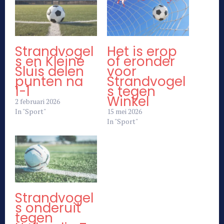
Strandvogel
Het is erop
s en Kleine
of eronder
Sluis delen
voor
punten na
Strandvogel
1-1
s tegen
Winkel
2 februari 2026
In "Sport"
15 mei 2026
In "Sport"
Strandvogel
s onderuit
tegen