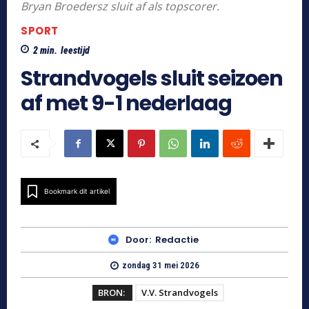
Bryan Broedersz sluit af als topscorer.
SPORT
2
min.
leestijd
Strandvogels sluit seizoen
af met 9-1 nederlaag
Bookmark dit artikel
Door:
Redactie
zondag 31 mei 2026
BRON:
V.v. Strandvogels