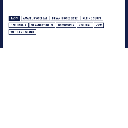
TAGS
AMATEURVOETBAL
BRYAN BROEDERSZ
KLEINE SLUIS
ONDERDIJK
STRANDVOGELS
TOPSCORER
VOETBAL
VVW
WEST-FRIESLAND