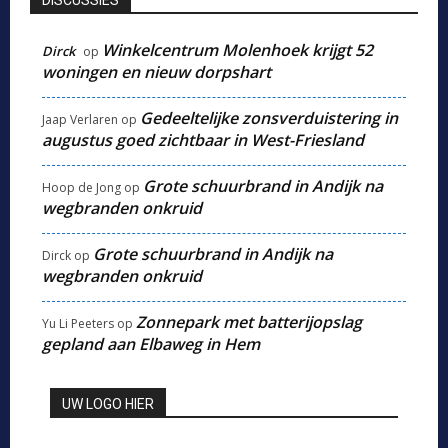
Winkelcentrum Molenhoek krijgt 52
Dirck
op
woningen en nieuw dorpshart
Gedeeltelijke zonsverduistering in
Jaap Verlaren
op
augustus goed zichtbaar in West-Friesland
Grote schuurbrand in Andijk na
Hoop de Jong
op
wegbranden onkruid
Grote schuurbrand in Andijk na
Dirck
op
wegbranden onkruid
Zonnepark met batterijopslag
Yu Li Peeters
op
gepland aan Elbaweg in Hem
UW LOGO HIER