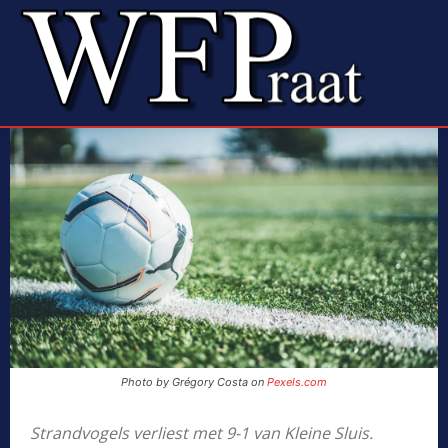
Photo by Grégory Costa on
Pexels.com
Strandvogels verliest met 9-1 van Kleine Sluis.