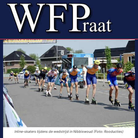
Inline-skaters tijdens de wedstrijd in Nibbixwoud (Foto: Rooducties)