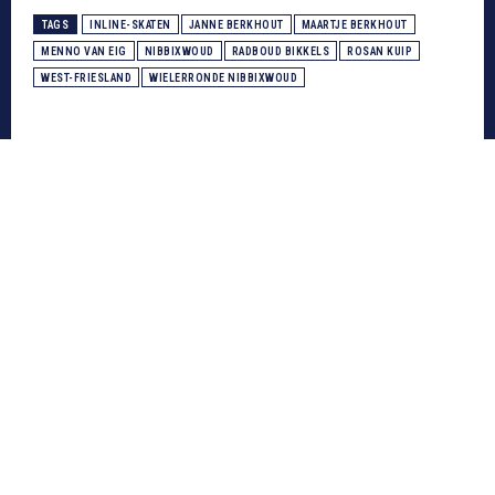
TAGS
INLINE-SKATEN
JANNE BERKHOUT
MAARTJE BERKHOUT
MENNO VAN EIG
NIBBIXWOUD
RADBOUD BIKKELS
ROSAN KUIP
WEST-FRIESLAND
WIELERRONDE NIBBIXWOUD