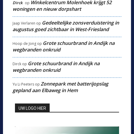
Winkelcentrum Molenhoek krijgt 52
Dirck
op
woningen en nieuw dorpshart
Gedeeltelijke zonsverduistering in
Jaap Verlaren
op
augustus goed zichtbaar in West-Friesland
Grote schuurbrand in Andijk na
Hoop de Jong
op
wegbranden onkruid
Grote schuurbrand in Andijk na
Dirck
op
wegbranden onkruid
Zonnepark met batterijopslag
Yu Li Peeters
op
gepland aan Elbaweg in Hem
UW LOGO HIER