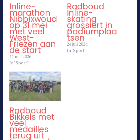
Inline-
Radboud
marathon
Inline-
Nibbixwoud
skating
op 31 mei
grossiert in
met veel
podiumplaa
West-
tsen
Friezen aan
24 juli 2024
de start
In "Sport"
11 mei 2026
In "Sport"
Radboud
Bikkels met
veel
medailles
terug uit