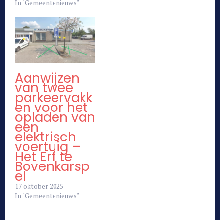
In "Gemeentenieuws"
Aanwijzen
van twee
parkeervakk
en voor het
opladen van
een
elektrisch
voertuig –
Het Erf te
Bovenkarsp
el
17 oktober 2025
In "Gemeentenieuws"