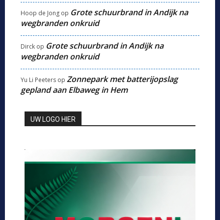
Grote schuurbrand in Andijk na
Hoop de Jong
op
wegbranden onkruid
Grote schuurbrand in Andijk na
Dirck
op
wegbranden onkruid
Zonnepark met batterijopslag
Yu Li Peeters
op
gepland aan Elbaweg in Hem
UW LOGO HIER