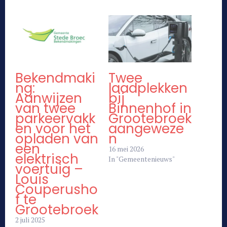
Bekendmaki
Twee
ng:
laadplekken
Aanwijzen
bij
van twee
Binnenhof in
parkeervakk
Grootebroek
en voor het
aangeweze
opladen van
n
een
16 mei 2026
elektrisch
In "Gemeentenieuws"
voertuig –
Louis
Couperusho
f te
Grootebroek
2 juli 2025