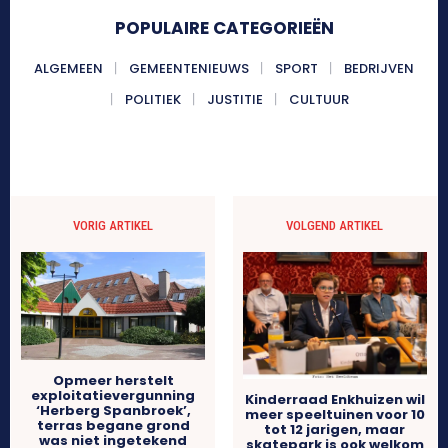
POPULAIRE CATEGORIEËN
ALGEMEEN
GEMEENTENIEUWS
SPORT
BEDRIJVEN
POLITIEK
JUSTITIE
CULTUUR
VORIG ARTIKEL
VOLGEND ARTIKEL
Opmeer herstelt
exploitatievergunning
Kinderraad Enkhuizen wil
‘Herberg Spanbroek’,
meer speeltuinen voor 10
terras begane grond
tot 12 jarigen, maar
was niet ingetekend
skatepark is ook welkom