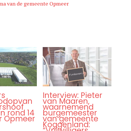
ma van de gemeente Opmeer
rs
Interview: Pieter
oodopvan
van Maaren,
rshoof
waarnemend
n rond 14
burgemeester
ar Opmeer
van gemeente
Koggenland:
“Vrijwilligers