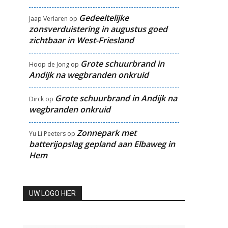
Gedeeltelijke
Jaap Verlaren
op
zonsverduistering in augustus goed
zichtbaar in West-Friesland
Grote schuurbrand in
Hoop de Jong
op
Andijk na wegbranden onkruid
Grote schuurbrand in Andijk na
Dirck
op
wegbranden onkruid
Zonnepark met
Yu Li Peeters
op
batterijopslag gepland aan Elbaweg in
Hem
UW LOGO HIER