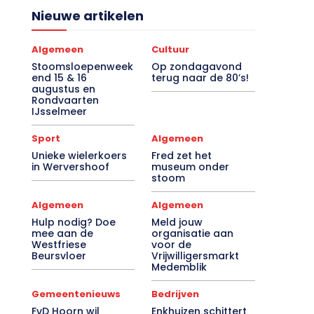
Nieuwe artikelen
Algemeen
Cultuur
Stoomsloepenweek
Op zondagavond
end 15 & 16
terug naar de 80’s!
augustus en
Rondvaarten
IJsselmeer
Sport
Algemeen
Unieke wielerkoers
Fred zet het
in Wervershoof
museum onder
stoom
Algemeen
Algemeen
Hulp nodig? Doe
Meld jouw
mee aan de
organisatie aan
Westfriese
voor de
Beursvloer
Vrijwilligersmarkt
Medemblik
Gemeentenieuws
Bedrijven
FvD Hoorn wil
Enkhuizen schittert