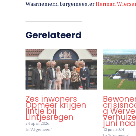
Waarnemend burgemeester
Herman Wierse
Gerelateerd
Zes inwoners
Bewone
Opmeer krijgen
crisisn
lintje bij
g Werve
Lintjesregen
verhuize
juni na
24 april 2026
In "Algemeen"
12 juni 2024
In "Algemeen"