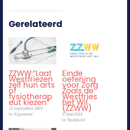
Gerelateerd
ZZWW:”Laat
Einde
Westfriezen
oefening
zelf hun arts
voor Zorg
of
Zoals de
fysiotherap
Westfries
eut kiezen”
het Wil
(ZZWW)
12 september 2022
In "Algemeen"
27 juni 2024
In "Bedrijven"