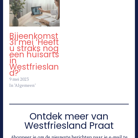
Bijeenkomst
31 mei ‘Heeft
u straks nog
een huisarts
in
Westfrieslan
d?’
9 mei 2023
In "Algemeen"
Ontdek meer van
Westfriesland Praat
Abonneer je om de nieuwste berichten naar je e-mail te