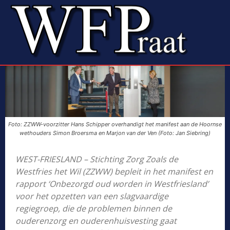
Foto: ZZWW-voorzitter Hans Schipper overhandigt het manifest aan de Hoornse
wethouders Simon Broersma en Marjon van der Ven (Foto: Jan Siebring)
WEST-FRIESLAND – Stichting Zorg Zoals de
Westfries het Wil (ZZWW) bepleit in het manifest en
rapport ‘Onbezorgd oud worden in Westfriesland’
voor het opzetten van een slagvaardige
regiegroep, die de problemen binnen de
ouderenzorg en ouderenhuisvesting gaat