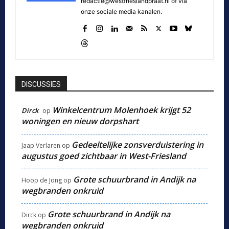
redactie@westfrieslandpraat.nl of via
onze sociale media kanalen.
DISCUSSIES
Winkelcentrum Molenhoek krijgt 52
Dirck
op
woningen en nieuw dorpshart
Gedeeltelijke zonsverduistering in
Jaap Verlaren
op
augustus goed zichtbaar in West-Friesland
Grote schuurbrand in Andijk na
Hoop de Jong
op
wegbranden onkruid
Grote schuurbrand in Andijk na
Dirck
op
wegbranden onkruid