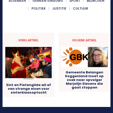
ALGEMEEN
GEMEENTENIEUWS
SPORT
BEDRIJVEN
POLITIEK
JUSTITIE
CULTUUR
VORIG ARTIKEL
VOLGEND ARTIKEL
Gemeente Belangen
Koggenland moet op
zoek naar opvolger
Marjolijn Slevens die
Sint en Pietengilde wil af
gaat stoppen
van strenge eisen voor
sinterklaasoptocht