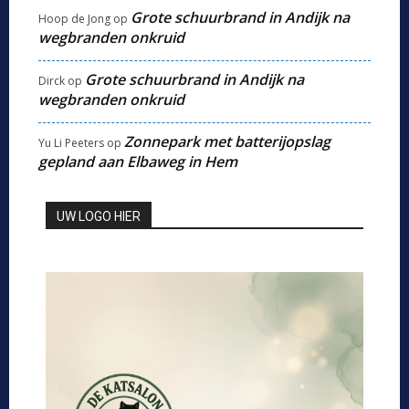
Grote schuurbrand in Andijk na
Hoop de Jong
op
wegbranden onkruid
Grote schuurbrand in Andijk na
Dirck
op
wegbranden onkruid
Zonnepark met batterijopslag
Yu Li Peeters
op
gepland aan Elbaweg in Hem
UW LOGO HIER