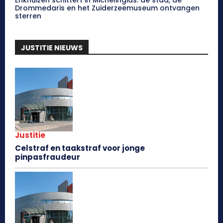
Enkhuizen schittert in Michelingids: de stad, de
Drommedaris en het Zuiderzeemuseum ontvangen
sterren
JUSTITIE NIEUWS
Justitie
Celstraf en taakstraf voor jonge
pinpasfraudeur