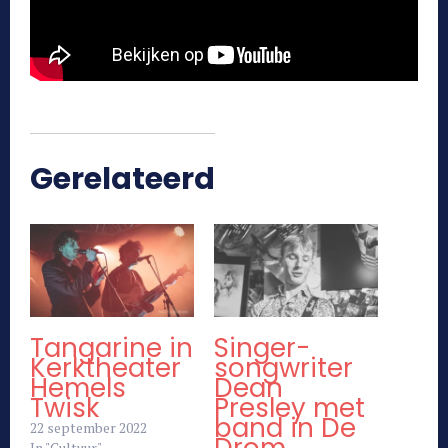
Gerelateerd
Tangarine in
Singer-
Kerktheater
songwriter
Hemels
Dean
Twisk
Presley met
band in De
22 september 2022
In "Cultuur"