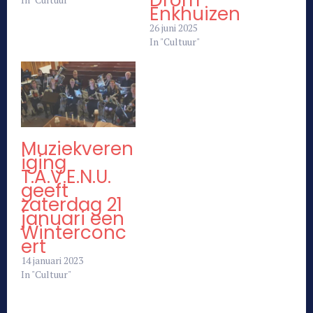
Drom
Enkhuizen
26 juni 2025
In "Cultuur"
Muziekveren
iging
T.A.V.E.N.U.
geeft
zaterdag 21
januari een
Winterconc
ert
14 januari 2023
In "Cultuur"