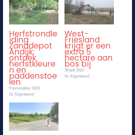
Herfstrondle
West-
iding
Friesland
Zanddepot
krijgt er een
Andijk:
extra 5
ontdek
hectare aan
herfstkleure
bos bij
n en
30 juli 2025
paddenstoe
In "Algemeen"
len
9 november 2025
In "Algemeen"