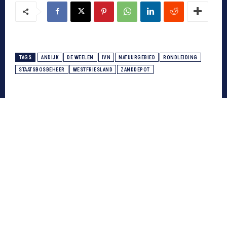
TAGS
ANDIJK
DE WEELEN
IVN
NATUURGEBIED
RONDLEIDING
STAATSBOSBEHEER
WESTFRIESLAND
ZANDDEPOT