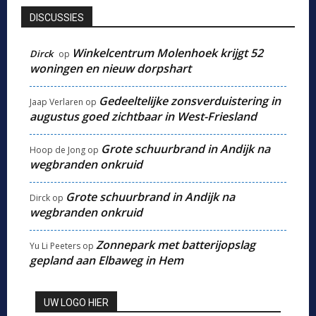
DISCUSSIES
Winkelcentrum Molenhoek krijgt 52
Dirck
op
woningen en nieuw dorpshart
Gedeeltelijke zonsverduistering in
Jaap Verlaren
op
augustus goed zichtbaar in West-Friesland
Grote schuurbrand in Andijk na
Hoop de Jong
op
wegbranden onkruid
Grote schuurbrand in Andijk na
Dirck
op
wegbranden onkruid
Zonnepark met batterijopslag
Yu Li Peeters
op
gepland aan Elbaweg in Hem
UW LOGO HIER