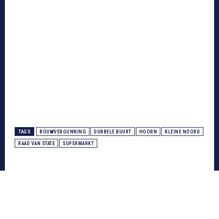
TAGS
BOUWVERGUNNING
DUBBELE BUURT
HOORN
KLEINE NOORD
RAAD VAN STATE
SUPERMARKT