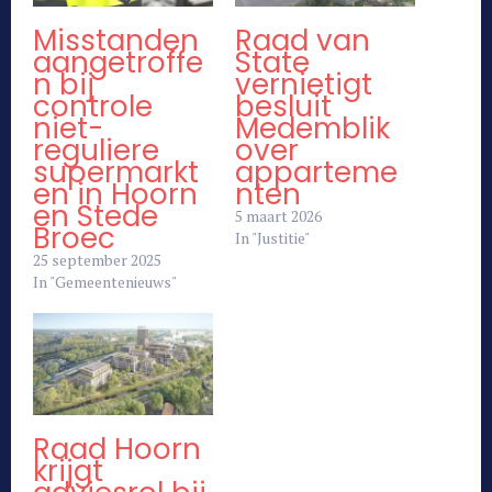
Misstanden
Raad van
aangetroffe
State
n bij
vernietigt
controle
besluit
niet-
Medemblik
reguliere
over
supermarkt
apparteme
en in Hoorn
nten
en Stede
5 maart 2026
Broec
In "Justitie"
25 september 2025
In "Gemeentenieuws"
Raad Hoorn
krijgt