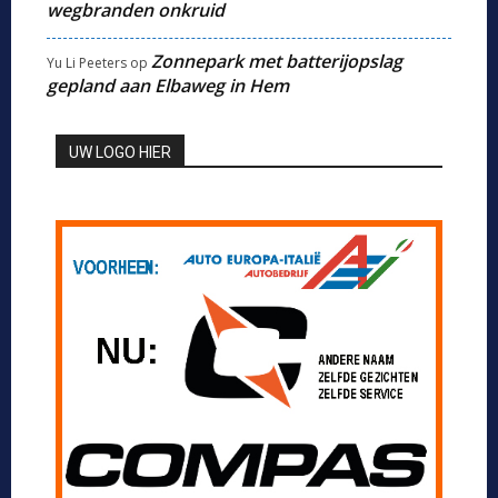
wegbranden onkruid
Zonnepark met batterijopslag
Yu Li Peeters
op
gepland aan Elbaweg in Hem
UW LOGO HIER