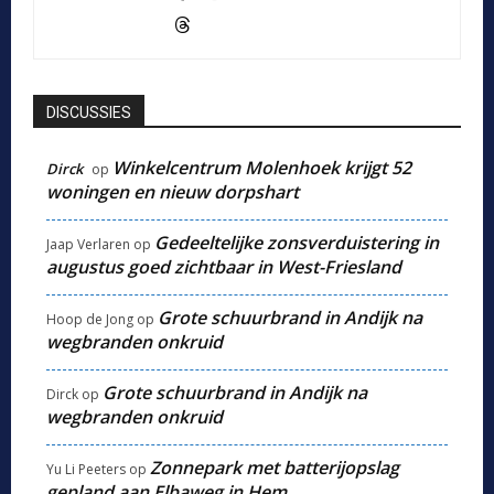
DISCUSSIES
Winkelcentrum Molenhoek krijgt 52
Dirck
op
woningen en nieuw dorpshart
Gedeeltelijke zonsverduistering in
Jaap Verlaren
op
augustus goed zichtbaar in West-Friesland
Grote schuurbrand in Andijk na
Hoop de Jong
op
wegbranden onkruid
Grote schuurbrand in Andijk na
Dirck
op
wegbranden onkruid
Zonnepark met batterijopslag
Yu Li Peeters
op
gepland aan Elbaweg in Hem