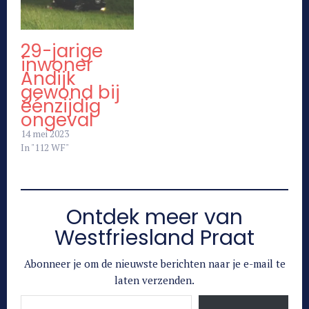
29-jarige
inwoner
Andijk
gewond bij
éénzijdig
ongeval
14 mei 2023
In "112 WF"
Ontdek meer van
Westfriesland Praat
Abonneer je om de nieuwste berichten naar je e-mail te
laten verzenden.
Typ je e-mail...