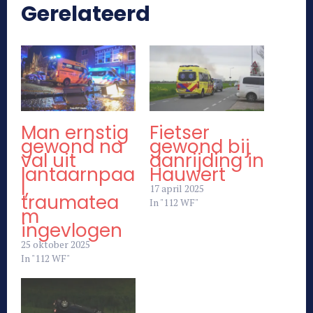
Gerelateerd
Man ernstig
Fietser
gewond na
gewond bij
val uit
aanrijding in
lantaarnpaa
Hauwert
l,
17 april 2025
traumatea
In "112 WF"
m
ingevlogen
25 oktober 2025
In "112 WF"