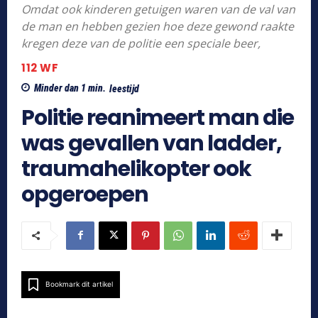
Omdat ook kinderen getuigen waren van de val van
de man en hebben gezien hoe deze gewond raakte
kregen deze van de politie een speciale beer,
112 WF
Minder dan 1
min.
leestijd
Politie reanimeert man die
was gevallen van ladder,
traumahelikopter ook
opgeroepen
Bookmark dit artikel