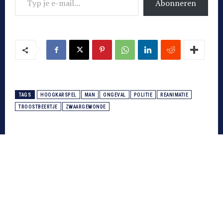
Abonneren
TAGS
HOOGKARSPEL
MAN
ONGEVAL
POLITIE
REANIMATIE
TROOSTBEERTJE
ZWAARGEWONDE