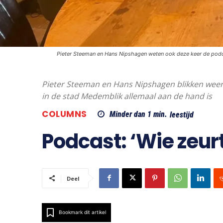
Pieter Steeman en Hans Nipshagen weten ook deze keer de podc
Pieter Steeman en Hans Nipshagen blikken weer t
in de stad Medemblik allemaal aan de hand is
COLUMNS
Minder dan 1
min.
leestijd
Podcast: ‘Wie zeurt
Deel
Bookmark dit artikel