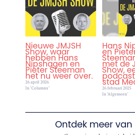
Nieuwe JMJSH
Hans Ni
Show, waar
en Piete
hebben Hans
Steema
Nipshagen en
met de 
Pieter Steeman
Show, e
het nu weer over.
podcast
stad Me
26 april 2026
In "Columns"
26 februari 2025
In "Algemeen"
Ontdek meer van 