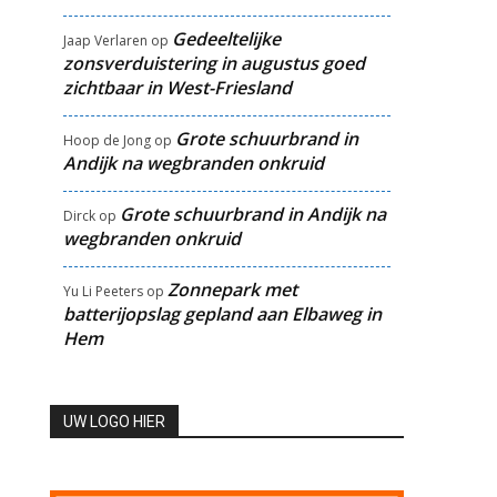
Gedeeltelijke
Jaap Verlaren
op
zonsverduistering in augustus goed
zichtbaar in West-Friesland
Grote schuurbrand in
Hoop de Jong
op
Andijk na wegbranden onkruid
Grote schuurbrand in Andijk na
Dirck
op
wegbranden onkruid
Zonnepark met
Yu Li Peeters
op
batterijopslag gepland aan Elbaweg in
Hem
UW LOGO HIER