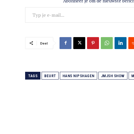
Abonneer je om de nieuwste berich
Typ je e-mail...
Deel
TAGS
BEURT
HANS NIPSHAGEN
JMJSH SHOW
M