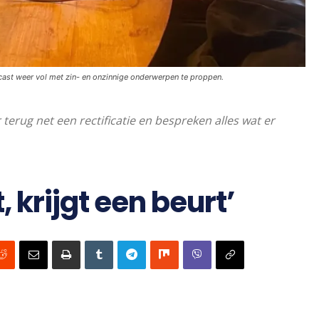
ast weer vol met zin- en onzinnige onderwerpen te proppen.
erug net een rectificatie en bespreken alles wat er
, krijgt een beurt’