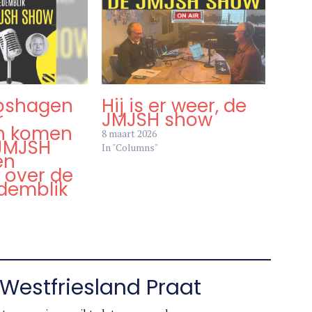
pshagen
Hij is er weer, de
r
JMJSH show
n komen
8 maart 2026
JMJSH
In "Columns"
en
 over de
demblik
Westfriesland Praat