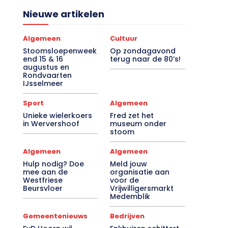
Nieuwe artikelen
Algemeen
Cultuur
Stoomsloepenweek
Op zondagavond
end 15 & 16
terug naar de 80’s!
augustus en
Rondvaarten
IJsselmeer
Sport
Algemeen
Unieke wielerkoers
Fred zet het
in Wervershoof
museum onder
stoom
Algemeen
Algemeen
Hulp nodig? Doe
Meld jouw
mee aan de
organisatie aan
Westfriese
voor de
Beursvloer
Vrijwilligersmarkt
Medemblik
Gemeentenieuws
Bedrijven