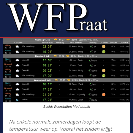
Beeld: Weerstation Medemblik
Na enkele normale zomerdagen loopt de
temperatuur weer op. Vooral het zuiden krijgt