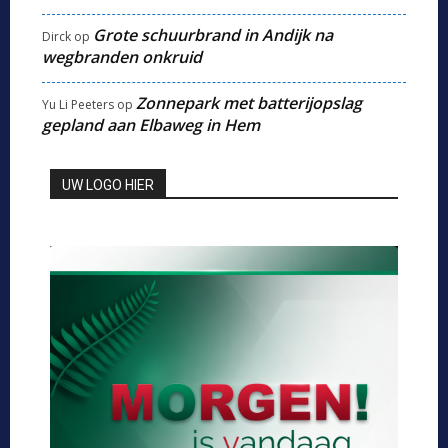
Grote schuurbrand in Andijk na
Dirck
op
wegbranden onkruid
Zonnepark met batterijopslag
Yu Li Peeters
op
gepland aan Elbaweg in Hem
UW LOGO HIER