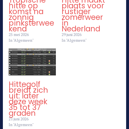
Tropische
Hitte maakt
hitte op
plaats voor
komst na
rustiger
zonnig
zomerweer
pinksterwee
in
kend
Nederland
25 mei 2026
29 juni 2026
In "Algemeen"
In "Algemeen"
Hittegolf
breidt zich
uit: later
deze week
35 tot 37
graden
21 juni 2026
In "Algemeen"