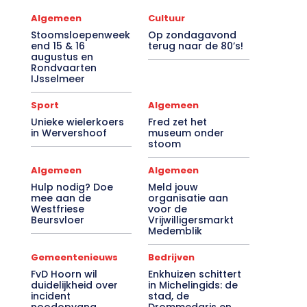
Algemeen
Cultuur
Stoomsloepenweek
Op zondagavond
end 15 & 16
terug naar de 80’s!
augustus en
Rondvaarten
IJsselmeer
Sport
Algemeen
Unieke wielerkoers
Fred zet het
in Wervershoof
museum onder
stoom
Algemeen
Algemeen
Hulp nodig? Doe
Meld jouw
mee aan de
organisatie aan
Westfriese
voor de
Beursvloer
Vrijwilligersmarkt
Medemblik
Gemeentenieuws
Bedrijven
FvD Hoorn wil
Enkhuizen schittert
duidelijkheid over
in Michelingids: de
incident
stad, de
noodopvang
Drommedaris en