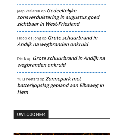
Gedeeltelijke
Jaap Verlaren
op
zonsverduistering in augustus goed
zichtbaar in West-Friesland
Grote schuurbrand in
Hoop de Jong
op
Andijk na wegbranden onkruid
Grote schuurbrand in Andijk na
Dirck
op
wegbranden onkruid
Zonnepark met
Yu Li Peeters
op
batterijopslag gepland aan Elbaweg in
Hem
UW LOGO HIER