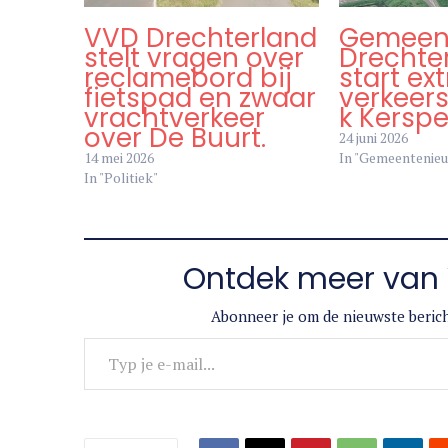
VVD Drechterland
Gemeen
stelt vragen over
Drechte
reclamebord bij
start ext
fietspad en zwaar
verkeer
vrachtverkeer
k Kersp
over De Buurt.
24 juni 2026
14 mei 2026
In "Gemeentenie
In "Politiek"
Ontdek meer van 
Abonneer je om de nieuwste berich
Typ je e-mail...