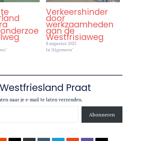
te
Verkeershinder
rland
door
ra
werkzaamheden
sonderzoe
aan de
elweg
Westfrisiaweg
8 augustus 2025
uws"
In "Algemeen"
Westfriesland Praat
ten naar je e-mail te laten verzenden.
Abonneren