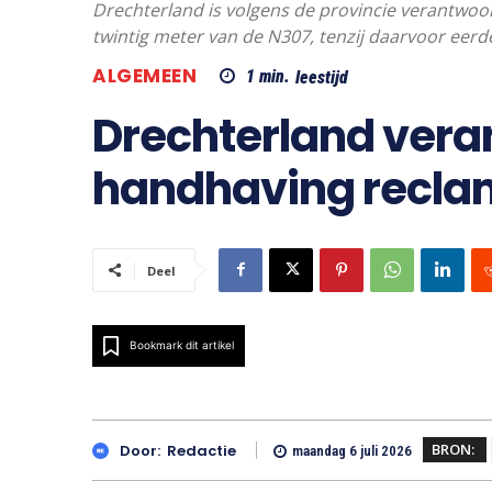
Drechterland is volgens de provincie verantwo
twintig meter van de N307, tenzij daarvoor eerd
ALGEMEEN
1
min.
leestijd
Drechterland vera
handhaving recla
Deel
Bookmark dit artikel
BRON:
Door:
Redactie
maandag 6 juli 2026