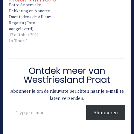
Foto: Annemieke
Bekkering en Annette-
Duet tijdens de Allianz
Regatta (Foto
aangeleverd)
MEDEMBLIK - Vanaf 2022
13 oktober 2021
wordt de Allianz Regatta
In "Sport"
gevaren vanuit Almere in
het zuidelijke deel van het
IJsselmeer. Het
evenement vindt plaats
Ontdek meer van
van 27 mei tot 5 juni 2022.
De beste zeilers ter
Westfriesland Praat
wereld nemen deel aan de
World…
Abonneer je om de nieuwste berichten naar je e-mail te
laten verzenden.
Typ je e-mail...
Abonneren