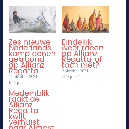
Zes nieuwe
Eindelijk
Nederlands
weer racen
kampioenen
op Allianz
gekroond
Regatta, of
op Allianz
toch niet?
Regatta
9 oktober 2021
11 oktober 2021
In "Sport"
In "Sport"
Medemblik
raakt de
Allianz
Regatta
kwijt,
verhuist
naar Almere