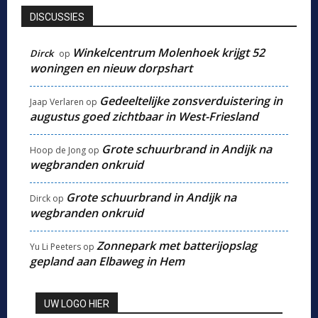
DISCUSSIES
Winkelcentrum Molenhoek krijgt 52
Dirck
op
woningen en nieuw dorpshart
Gedeeltelijke zonsverduistering in
Jaap Verlaren
op
augustus goed zichtbaar in West-Friesland
Grote schuurbrand in Andijk na
Hoop de Jong
op
wegbranden onkruid
Grote schuurbrand in Andijk na
Dirck
op
wegbranden onkruid
Zonnepark met batterijopslag
Yu Li Peeters
op
gepland aan Elbaweg in Hem
UW LOGO HIER