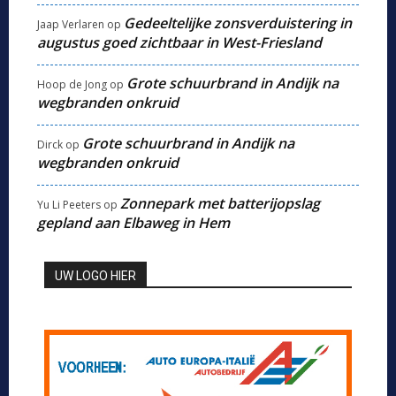
Gedeeltelijke zonsverduistering in
Jaap Verlaren
op
augustus goed zichtbaar in West-Friesland
Grote schuurbrand in Andijk na
Hoop de Jong
op
wegbranden onkruid
Grote schuurbrand in Andijk na
Dirck
op
wegbranden onkruid
Zonnepark met batterijopslag
Yu Li Peeters
op
gepland aan Elbaweg in Hem
UW LOGO HIER