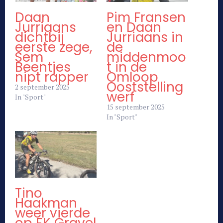
Daan
Pim Fransen
Jurriaans
en Daan
dichtbij
Jurriaans in
eerste zege,
de
Sem
middenmoo
Beentjes
t in de
nipt rapper
Omloop
Ooststelling
2 september 2025
werf
In "Sport"
15 september 2025
In "Sport"
Tino
Haakman
weer vierde
op EK Gravel