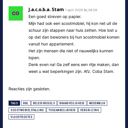
J.a.c.o.b.a. Stam
1 april 2026 Bij 09:29
Een goed streven op papier.
Mijn had ook een scootmobiel, hij kon net uit de
schuur zijn stappen naar huis zetten. Hoe lost u
op dat dan bewoners bij hun scootmobiel komen
vanuit hun appartement.
Het zijn mensen die niet of nauwelijks kunnen
lopen.
Denk even na! Ga zelf eens een ritje maken, dan
weet u wat beperkingen zijn. Afz. Coba Stam.
Reacties zijn gesloten.
TAGS
BBL
BELEIDSREGELS
BRANDVEILIGHEID
MEDEMBLIK
SCOOTMOBIELSTALLING
TOEGANKELIJKHEID
VERGRIJZING
VLUCHTROUTES