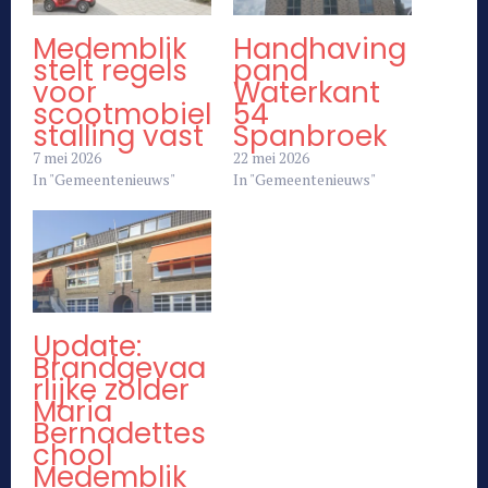
Medemblik
Handhaving
stelt regels
pand
voor
Waterkant
scootmobiel
54
stalling vast
Spanbroek
7 mei 2026
22 mei 2026
In "Gemeentenieuws"
In "Gemeentenieuws"
Update:
Brandgevaa
rlijke zolder
Maria
Bernadettes
chool
Medemblik