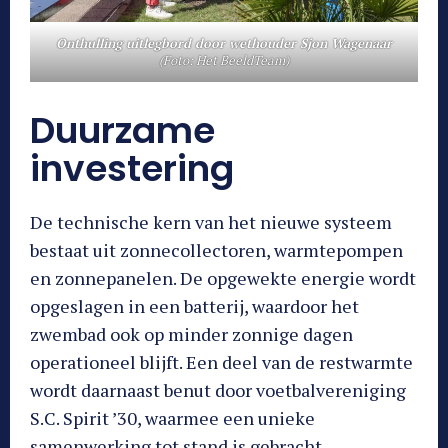
Onthulling uitlegbord door wethouder Sjon Wagenaar
(Foto: Het BeeldTeam)
Duurzame
investering
De technische kern van het nieuwe systeem
bestaat uit zonnecollectoren, warmtepompen
en zonnepanelen. De opgewekte energie wordt
opgeslagen in een batterij, waardoor het
zwembad ook op minder zonnige dagen
operationeel blijft. Een deel van de restwarmte
wordt daarnaast benut door voetbalvereniging
S.C. Spirit ’30, waarmee een unieke
samenwerking tot stand is gebracht.