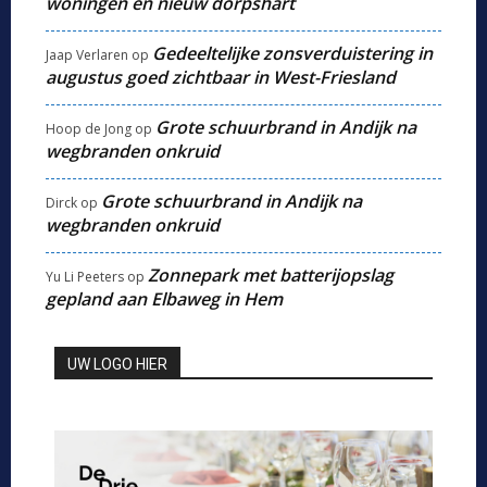
woningen en nieuw dorpshart
Gedeeltelijke zonsverduistering in
Jaap Verlaren
op
augustus goed zichtbaar in West-Friesland
Grote schuurbrand in Andijk na
Hoop de Jong
op
wegbranden onkruid
Grote schuurbrand in Andijk na
Dirck
op
wegbranden onkruid
Zonnepark met batterijopslag
Yu Li Peeters
op
gepland aan Elbaweg in Hem
UW LOGO HIER