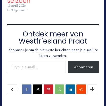
seizoen
16 april 2026
In "Algemeen"
Ontdek meer van
Westfriesland Praat
Abonneer je om de nieuwste berichten naar je e-mail te
laten verzenden.
Typ je e-mail...
Abonneren