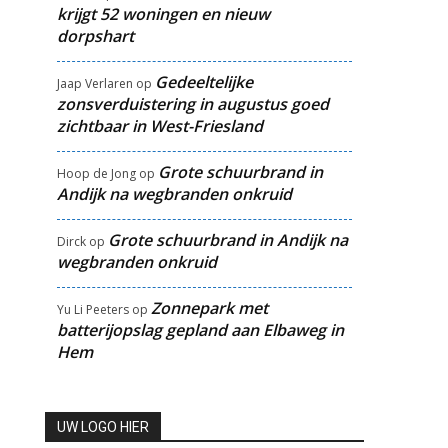
krijgt 52 woningen en nieuw
dorpshart
Gedeeltelijke
Jaap Verlaren
op
zonsverduistering in augustus goed
zichtbaar in West-Friesland
Grote schuurbrand in
Hoop de Jong
op
Andijk na wegbranden onkruid
Grote schuurbrand in Andijk na
Dirck
op
wegbranden onkruid
Zonnepark met
Yu Li Peeters
op
batterijopslag gepland aan Elbaweg in
Hem
UW LOGO HIER