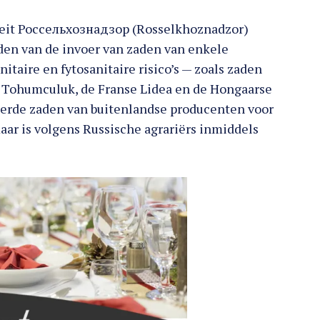
teit Россельхознадзор (Rosselkhoznadzor)
den van de invoer van zaden van enkele
taire en fytosanitaire risico’s — zoals zaden
S Tohumculuk, de Franse Lidea en de Hongaarse
eerde zaden van buitenlandse producenten voor
ar is volgens Russische agrariërs inmiddels