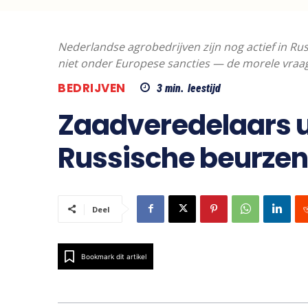
Nederlandse agrobedrijven zijn nog actief in Ru
niet onder Europese sancties — de morele vraag b
BEDRIJVEN
3
min.
leestijd
Zaadveredelaars u
Russische beurzen
Deel
Bookmark dit artikel