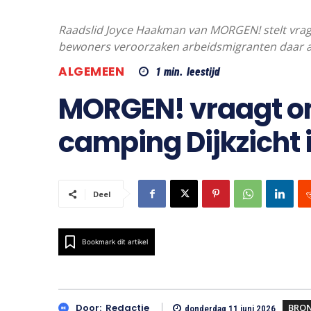
Raadslid Joyce Haakman van MORGEN! stelt vrage
bewoners veroorzaken arbeidsmigranten daar al 
ALGEMEEN
1
min.
leestijd
MORGEN! vraagt o
camping Dijkzicht 
Deel
Bookmark dit artikel
BRO
Door:
Redactie
donderdag 11 juni 2026