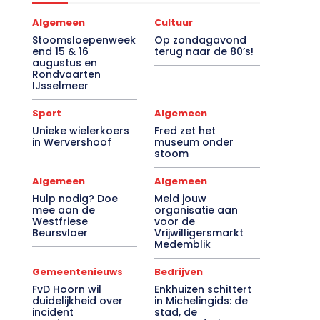
Algemeen
Cultuur
Stoomsloepenweek
Op zondagavond
end 15 & 16
terug naar de 80’s!
augustus en
Rondvaarten
IJsselmeer
Sport
Algemeen
Unieke wielerkoers
Fred zet het
in Wervershoof
museum onder
stoom
Algemeen
Algemeen
Hulp nodig? Doe
Meld jouw
mee aan de
organisatie aan
Westfriese
voor de
Beursvloer
Vrijwilligersmarkt
Medemblik
Gemeentenieuws
Bedrijven
FvD Hoorn wil
Enkhuizen schittert
duidelijkheid over
in Michelingids: de
incident
stad, de
noodopvang
Drommedaris en