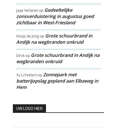
Gedeeltelijke
Jaap Verlaren
op
zonsverduistering in augustus goed
zichtbaar in West-Friesland
Grote schuurbrand in
Hoop de Jong
op
Andijk na wegbranden onkruid
Grote schuurbrand in Andijk na
Dirck
op
wegbranden onkruid
Zonnepark met
Yu Li Peeters
op
batterijopslag gepland aan Elbaweg in
Hem
UW LOGO HIER