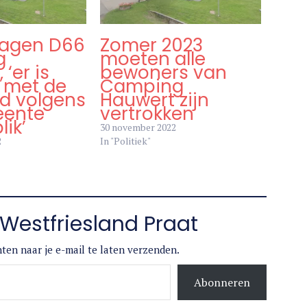
agen D66
Zomer 2023
g
moeten alle
‘er is
bewoners van
s met de
Camping
id volgens
Hauwert zijn
eente
vertrokken
ik’
30 november 2022
2
In "Politiek"
Westfriesland Praat
ten naar je e-mail te laten verzenden.
Abonneren