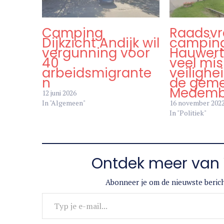
Camping
Raadsvr
Dijkzicht Andijk wil
campin
vergunning voor
Hauwert, 
40
veel mi
arbeidsmigrante
veilighe
n
de gem
Medembl
12 juni 2026
In "Algemeen"
16 november 202
In "Politiek"
Ontdek meer van 
Abonneer je om de nieuwste berich
Typ je e-mail...