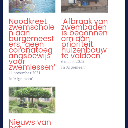
Noodkreet
‘Afbraak van
zwemschole
zwembaden
n aan
is begonnen
burgemeest
om aan
ers, ‘geen
prioriteit
coronatoeg
huizenbouw
angsbewijs
te voldoen’
voor
6 maart 2023
zwemlessen’
In "Algemeen"
11 november 2021
In "Algemeen"
Nieuws van
het