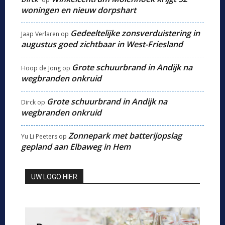
woningen en nieuw dorpshart
Gedeeltelijke zonsverduistering in
Jaap Verlaren
op
augustus goed zichtbaar in West-Friesland
Grote schuurbrand in Andijk na
Hoop de Jong
op
wegbranden onkruid
Grote schuurbrand in Andijk na
Dirck
op
wegbranden onkruid
Zonnepark met batterijopslag
Yu Li Peeters
op
gepland aan Elbaweg in Hem
UW LOGO HIER