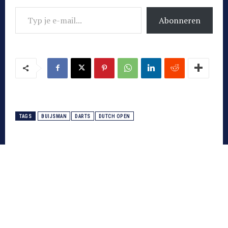
Typ je e-mail...
Abonneren
TAGS
BUIJSMAN
DARTS
DUTCH OPEN