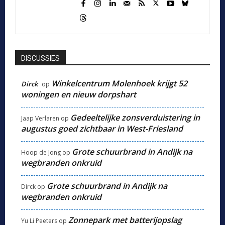
DISCUSSIES
Winkelcentrum Molenhoek krijgt 52
Dirck
op
woningen en nieuw dorpshart
Gedeeltelijke zonsverduistering in
Jaap Verlaren
op
augustus goed zichtbaar in West-Friesland
Grote schuurbrand in Andijk na
Hoop de Jong
op
wegbranden onkruid
Grote schuurbrand in Andijk na
Dirck
op
wegbranden onkruid
Zonnepark met batterijopslag
Yu Li Peeters
op