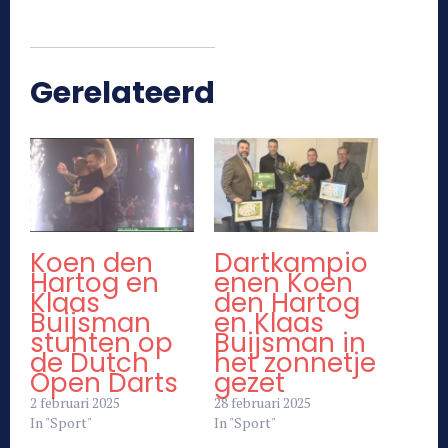
Gerelateerd
Koen den
Dartkampio
Hartog en
enen Koen
Klaas
den Hartog
Buijsman
en Klaas
stunten op
Buijsman in
de Dutch
het zonnetje
Open Darts
gezet
2 februari 2025
28 februari 2025
In "Sport"
In "Sport"