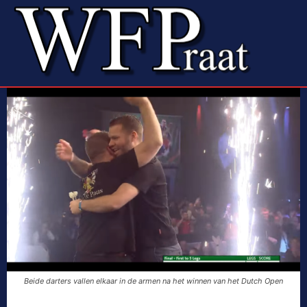
Beide darters vallen elkaar in de armen na het winnen van het Dutch Open