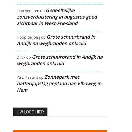
Gedeeltelijke
Jaap Verlaren
op
zonsverduistering in augustus goed
zichtbaar in West-Friesland
Grote schuurbrand in
Hoop de Jong
op
Andijk na wegbranden onkruid
Grote schuurbrand in Andijk na
Dirck
op
wegbranden onkruid
Zonnepark met
Yu Li Peeters
op
batterijopslag gepland aan Elbaweg in
Hem
UW LOGO HIER