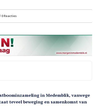
0
Reacties
erstboominzameling in Medemblik, vanwege
staat teveel beweging en samenkomst van