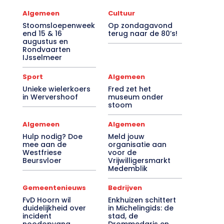
Algemeen
Cultuur
Stoomsloepenweek
Op zondagavond
end 15 & 16
terug naar de 80’s!
augustus en
Rondvaarten
IJsselmeer
Sport
Algemeen
Unieke wielerkoers
Fred zet het
in Wervershoof
museum onder
stoom
Algemeen
Algemeen
Hulp nodig? Doe
Meld jouw
mee aan de
organisatie aan
Westfriese
voor de
Beursvloer
Vrijwilligersmarkt
Medemblik
Gemeentenieuws
Bedrijven
FvD Hoorn wil
Enkhuizen schittert
duidelijkheid over
in Michelingids: de
incident
stad, de
noodopvang
Drommedaris en