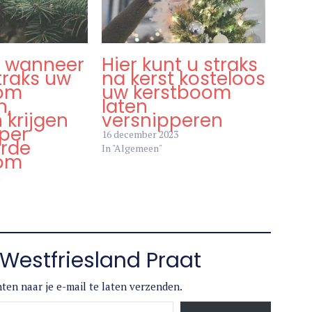
 wanneer
Hier kunt u straks
traks uw
na kerst kosteloos
oom
uw kerstboom
n,
laten
 krijgen
versnipperen
 per
16 december 2023
erde
In "Algemeen"
oom
2
Westfriesland Praat
ten naar je e-mail te laten verzenden.