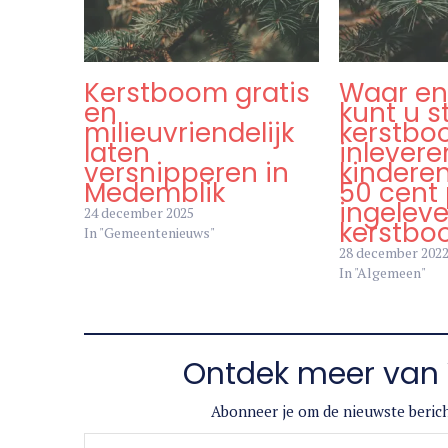
Kerstboom gratis
Waar en
en
kunt u s
milieuvriendelijk
kerstb
laten
inlevere
versnipperen in
kinderen
Medemblik
50 cent
ingelev
24 december 2025
kerstb
In "Gemeentenieuws"
28 december 202
In "Algemeen"
Ontdek meer van 
Abonneer je om de nieuwste berich
Typ je e-mail...