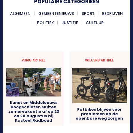
POPULAIRE CATEGORIEËN
ALGEMEEN
GEMEENTENIEUWS
SPORT
BEDRIJVEN
POLITIEK
JUSTITIE
CULTUUR
VORIG ARTIKEL
VOLGEND ARTIKEL
Kunst en Middeleeuws
Boogschieten sluiten
Fatbikes blijven voor
zomervakantie af op 23
problemen op de
en 24 augustus bij
openbare weg zorgen
Kasteel Radboud