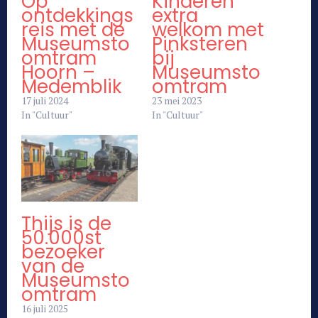
Op
Kinderen
ontdekkings
extra
reis met de
welkom met
Museumsto
Pinksteren
omtram
bij
Hoorn –
Museumsto
Medemblik
omtram
17 juli 2024
23 mei 2023
In "Cultuur"
In "Cultuur"
Thijs is de
50.000st
bezoeker
van de
Museumsto
omtram
16 juli 2025