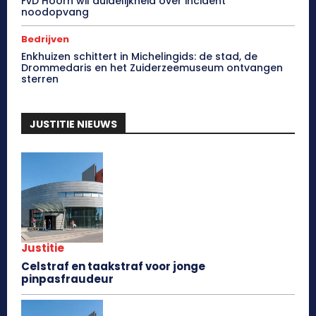
FvD Hoorn wil duidelijkheid over incident
noodopvang
Bedrijven
Enkhuizen schittert in Michelingids: de stad, de
Drommedaris en het Zuiderzeemuseum ontvangen
sterren
JUSTITIE NIEUWS
Justitie
Celstraf en taakstraf voor jonge
pinpasfraudeur