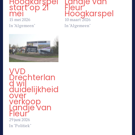
Hoogkarspel
Landje van
start op 21
Fleur
mei
Hoogkarspel
15 mei 2026
10 maart 2026
In "Algemeen"
In "Algemeen"
VVD
Drechterlan
d wil
duidelijkheid
over
verkoop
Landje van
Fleur
29 juni 2026
In "Politiek"