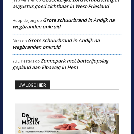
Jaap Verlaren
op
augustus goed zichtbaar in West-Friesland
Grote schuurbrand in Andijk na
Hoop de Jong
op
wegbranden onkruid
Grote schuurbrand in Andijk na
Dirck
op
wegbranden onkruid
Zonnepark met batterijopslag
Yu Li Peeters
op
gepland aan Elbaweg in Hem
UW LOGO HIER