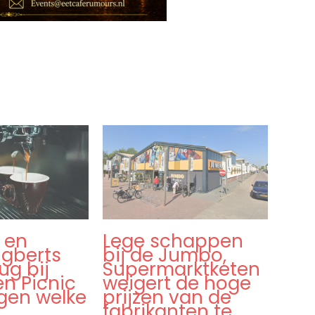
 en
Lege schappen
gberts
bij de Jumbo,
ug bij
Supermarktketen
n Picnic
weigert de hoge