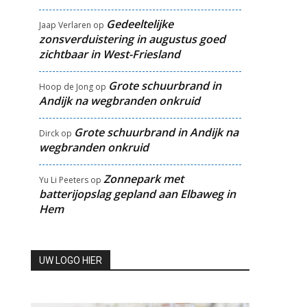
Gedeeltelijke
Jaap Verlaren
op
zonsverduistering in augustus goed
zichtbaar in West-Friesland
Grote schuurbrand in
Hoop de Jong
op
Andijk na wegbranden onkruid
Grote schuurbrand in Andijk na
Dirck
op
wegbranden onkruid
Zonnepark met
Yu Li Peeters
op
batterijopslag gepland aan Elbaweg in
Hem
UW LOGO HIER