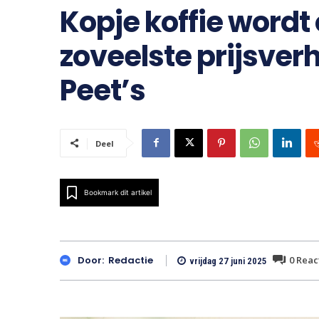
Kopje koffie wordt
zoveelste prijsver
Peet’s
Deel
Bookmark dit artikel
0
Reac
Door:
Redactie
vrijdag 27 juni 2025