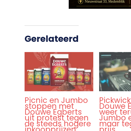
Gerelateerd
Picnic en Jumbo
Pickwick
stoppen met
Douwe E
Douwe Egberts
weer ter
uit protest tegen
Jumbo e