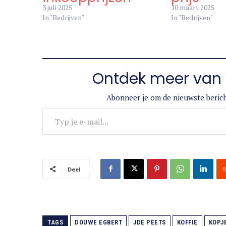
de steeds hogere
maar te
inkoopprijzen
prijs
3 juli 2025
10 maart 2025
In "Bedrijven"
In "Bedrijven"
Ontdek meer van 
Abonneer je om de nieuwste berich
Typ je e-mail...
Deel