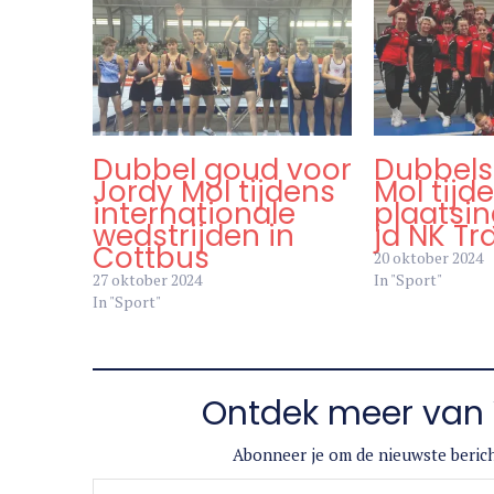
Dubbel goud voor
Dubbels
Jordy Mol tijdens
Mol tijd
internationale
plaatsi
wedstrijden in
jd NK T
Cottbus
20 oktober 2024
27 oktober 2024
In "Sport"
In "Sport"
Ontdek meer van 
Abonneer je om de nieuwste berich
Typ je e-mail...