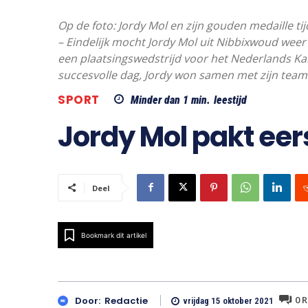
Op de foto: Jordy Mol en zijn gouden medaille 
– Eindelijk mocht Jordy Mol uit Nibbixwoud weer 
een plaatsingswedstrijd voor het Nederlands K
succesvolle dag, Jordy won samen met zijn team 
SPORT
Minder dan 1
min.
leestijd
Jordy Mol pakt eer
Deel
Bookmark dit artikel
0
R
Door:
Redactie
vrijdag 15 oktober 2021