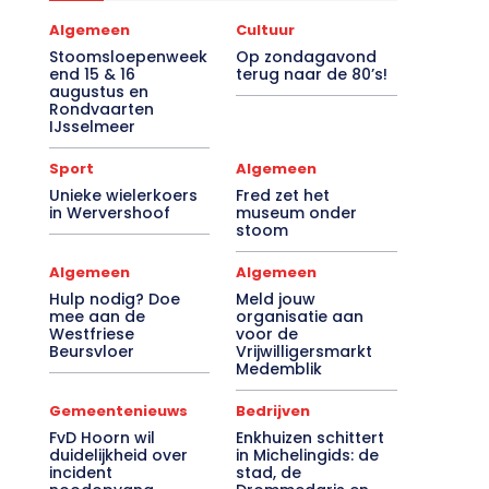
Algemeen
Cultuur
Stoomsloepenweek
Op zondagavond
end 15 & 16
terug naar de 80’s!
augustus en
Rondvaarten
IJsselmeer
Sport
Algemeen
Unieke wielerkoers
Fred zet het
in Wervershoof
museum onder
stoom
Algemeen
Algemeen
Hulp nodig? Doe
Meld jouw
mee aan de
organisatie aan
Westfriese
voor de
Beursvloer
Vrijwilligersmarkt
Medemblik
Gemeentenieuws
Bedrijven
FvD Hoorn wil
Enkhuizen schittert
duidelijkheid over
in Michelingids: de
incident
stad, de
noodopvang
Drommedaris en