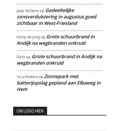
Gedeeltelijke
Jaap Verlaren
op
zonsverduistering in augustus goed
zichtbaar in West-Friesland
Grote schuurbrand in
Hoop de Jong
op
Andijk na wegbranden onkruid
Grote schuurbrand in Andijk na
Dirck
op
wegbranden onkruid
Zonnepark met
Yu Li Peeters
op
batterijopslag gepland aan Elbaweg in
Hem
UW LOGO HIER