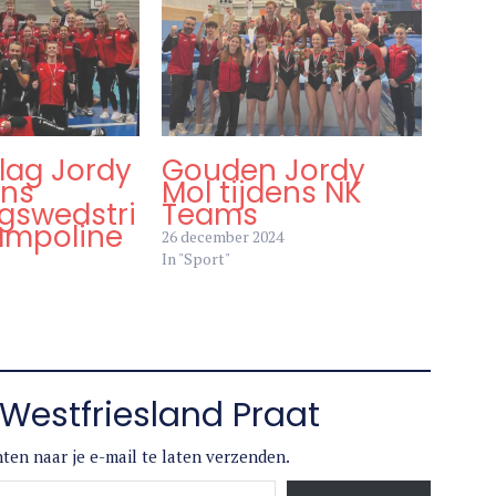
lag Jordy
Gouden Jordy
ens
Mol tijdens NK
ngswedstri
Teams
rampoline
26 december 2024
In "Sport"
Westfriesland Praat
ten naar je e-mail te laten verzenden.