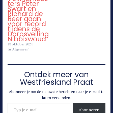
ters Peter
Swart en
Richard de
Beer gaan
voor record
tijdens de
Dorpsveiling
Nibbixwoud
18 oktober 2024
In "Algemeen"
Ontdek meer van
Westfriesland Praat
Abonneer je om de nieuwste berichten naar je e-mail te
laten verzenden.
Typ je e-mail...
Abonneren