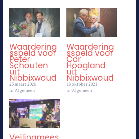
Waardering
Waardering
sspeld voor
sspeld voor
Peter
Cor
Schouten
Hoogland
uit
uit
Nibbixwoud
Nibbixwoud
23 maart 2026
18 oktober 2021
In "Algemeen"
In "Algemeen"
Veilingmees