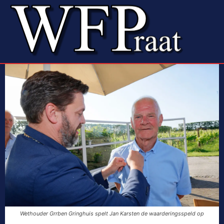
Wethouder Grrben Gringhuis spelt Jan Karsten de waarderingsspeld op