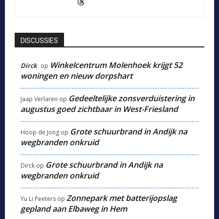
DISCUSSIES
Winkelcentrum Molenhoek krijgt 52
Dirck
op
woningen en nieuw dorpshart
Gedeeltelijke zonsverduistering in
Jaap Verlaren
op
augustus goed zichtbaar in West-Friesland
Grote schuurbrand in Andijk na
Hoop de Jong
op
wegbranden onkruid
Grote schuurbrand in Andijk na
Dirck
op
wegbranden onkruid
Zonnepark met batterijopslag
Yu Li Peeters
op
gepland aan Elbaweg in Hem