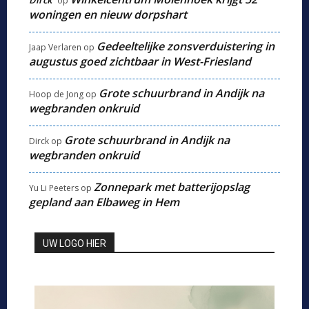
op
woningen en nieuw dorpshart
Gedeeltelijke zonsverduistering in
Jaap Verlaren
op
augustus goed zichtbaar in West-Friesland
Grote schuurbrand in Andijk na
Hoop de Jong
op
wegbranden onkruid
Grote schuurbrand in Andijk na
Dirck
op
wegbranden onkruid
Zonnepark met batterijopslag
Yu Li Peeters
op
gepland aan Elbaweg in Hem
UW LOGO HIER