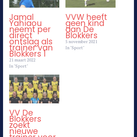
Jamal
VVW heeft
Yahiaou
geen kind
neemt per
aan De
direct
Blokkers
ontslag als
5 november 2021
trainer van
In "Sport"
Blokkers 1
21 maart 2022
In "Sport"
VV De
Blokkers
zoekt
nieuwe