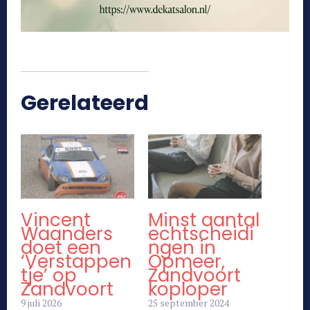
Gerelateerd
Vincent
Minst aantal
Waanders
echtscheidi
doet een
ngen in
‘Verstappen
Opmeer,
tje’ op
Zandvoort
Zandvoort
koploper
9 juli 2026
25 september 2024