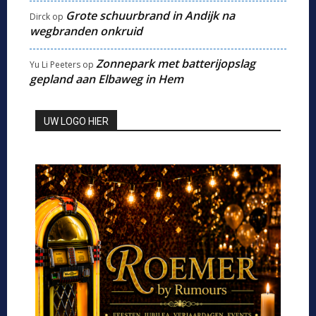
Grote schuurbrand in Andijk na
Dirck
op
wegbranden onkruid
Zonnepark met batterijopslag
Yu Li Peeters
op
gepland aan Elbaweg in Hem
UW LOGO HIER