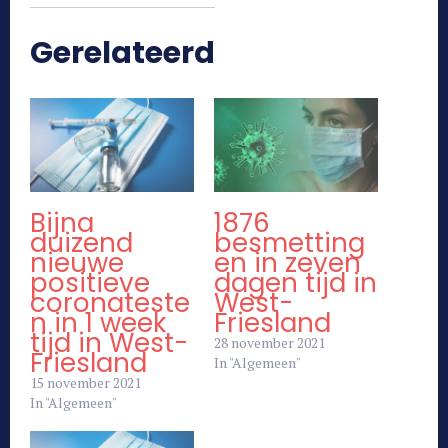
Gerelateerd
Bijna
1876
duizend
besmetting
nieuwe
en in zeven
positieve
dagen tijd in
coronateste
West-
n in 1 week
Friesland
tijd in West-
28 november 2021
Friesland
In "Algemeen"
15 november 2021
In "Algemeen"