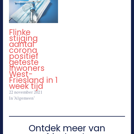
Flinke
stijging
aantal
corona
positief
geteste
inwoners
West-
Friesland in 1
week tijd
22 november 2021
In "Algemeen"
Ontdek meer van