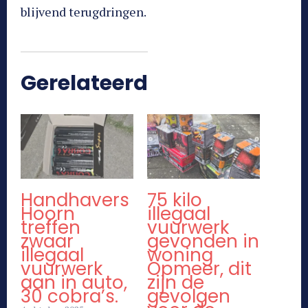
blijvend terugdringen.
Gerelateerd
Handhavers
75 kilo
Hoorn
illegaal
treffen
vuurwerk
zwaar
gevonden in
illegaal
woning
vuurwerk
Opmeer, dit
aan in auto,
zijn de
30 cobra’s.
gevolgen