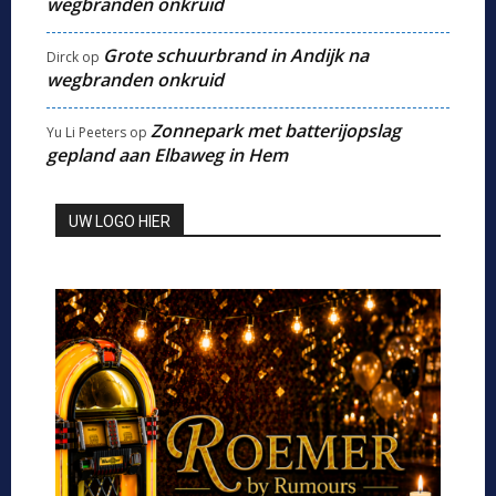
wegbranden onkruid
Grote schuurbrand in Andijk na
Dirck
op
wegbranden onkruid
Zonnepark met batterijopslag
Yu Li Peeters
op
gepland aan Elbaweg in Hem
UW LOGO HIER