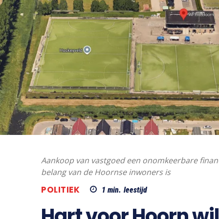
Aankoop van vastgoed een onomkeerbare financië
belang van de Hoornse inwoners is
POLITIEK
1
min.
leestijd
Hart voor Hoorn w