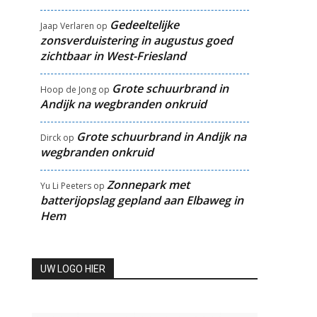
Gedeeltelijke
Jaap Verlaren
op
zonsverduistering in augustus goed
zichtbaar in West-Friesland
Grote schuurbrand in
Hoop de Jong
op
Andijk na wegbranden onkruid
Grote schuurbrand in Andijk na
Dirck
op
wegbranden onkruid
Zonnepark met
Yu Li Peeters
op
batterijopslag gepland aan Elbaweg in
Hem
UW LOGO HIER