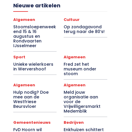
Nieuwe artikelen
Algemeen
Cultuur
Stoomsloepenweek
Op zondagavond
end 15 & 16
terug naar de 80’s!
augustus en
Rondvaarten
IJsselmeer
Sport
Algemeen
Unieke wielerkoers
Fred zet het
in Wervershoof
museum onder
stoom
Algemeen
Algemeen
Hulp nodig? Doe
Meld jouw
mee aan de
organisatie aan
Westfriese
voor de
Beursvloer
Vrijwilligersmarkt
Medemblik
Gemeentenieuws
Bedrijven
FvD Hoorn wil
Enkhuizen schittert