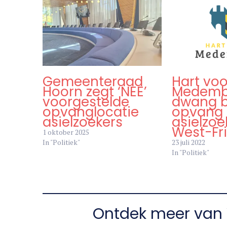
Gemeenteraad
Hart voo
Hoorn zegt ‘NEE’
Medembl
voorgestelde
dwang b
opvanglocatie
opvang
asielzoekers
asielzoe
West-Fri
1 oktober 2025
In "Politiek"
23 juli 2022
In "Politiek"
Ontdek meer van 