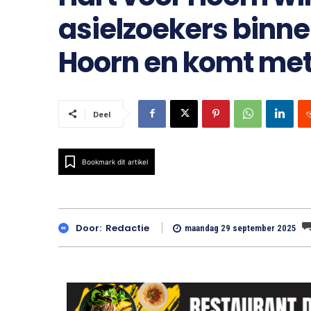
asielzoekers binn
Hoorn en komt m
Deel
Bookmark dit artikel
Door:
Redactie
maandag 29 september 2025