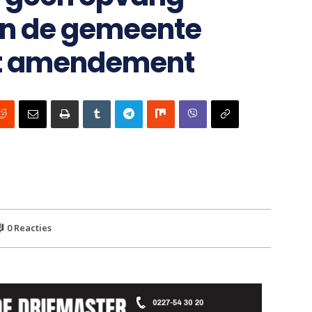
en de gemeente
et amendement
0
Reacties