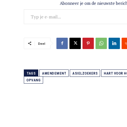
Abonneer je om de nieuwste berich
Typ je e-mail...
Deel
TAGS
AMENDEMENT
ASIELZOEKERS
HART VOOR 
OPVANG