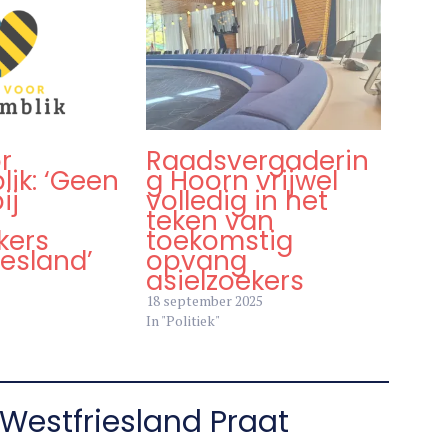
r
Raadsvergaderin
ik: ‘Geen
g Hoorn vrijwel
ij
volledig in het
teken van
kers
toekomstig
esland’
opvang
asielzoekers
18 september 2025
In "Politiek"
Westfriesland Praat