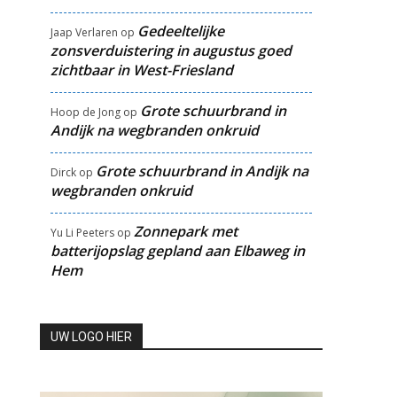
Gedeeltelijke
Jaap Verlaren
op
zonsverduistering in augustus goed
zichtbaar in West-Friesland
Grote schuurbrand in
Hoop de Jong
op
Andijk na wegbranden onkruid
Grote schuurbrand in Andijk na
Dirck
op
wegbranden onkruid
Zonnepark met
Yu Li Peeters
op
batterijopslag gepland aan Elbaweg in
Hem
UW LOGO HIER