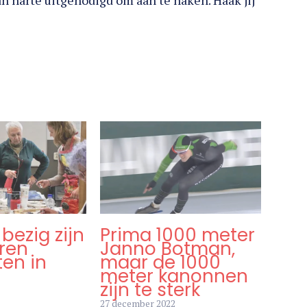
 harte uitgenodigd om aan te haken. Haak jij
 bezig zijn
Prima 1000 meter
ren
Janno Botman,
en in
maar de 1000
meter kanonnen
zijn te sterk
27 december 2022