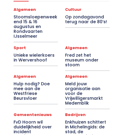
Algemeen
Cultuur
Stoomsloepenweek
Op zondagavond
end 15 & 16
terug naar de 80’s!
augustus en
Rondvaarten
IJsselmeer
Sport
Algemeen
Unieke wielerkoers
Fred zet het
in Wervershoof
museum onder
stoom
Algemeen
Algemeen
Hulp nodig? Doe
Meld jouw
mee aan de
organisatie aan
Westfriese
voor de
Beursvloer
Vrijwilligersmarkt
Medemblik
Gemeentenieuws
Bedrijven
FvD Hoorn wil
Enkhuizen schittert
duidelijkheid over
in Michelingids: de
incident
stad, de
noodopvang
Drommedaris en