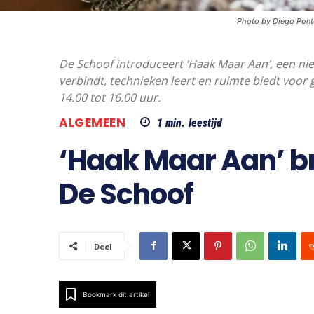
Photo by Diego Pon
De Schoof introduceert ‘Haak Maar Aan’, een ni
verbindt, technieken leert en ruimte biedt voor
14.00 tot 16.00 uur.
ALGEMEEN
1
min.
leestijd
‘Haak Maar Aan’ bre
De Schoof
Deel
Bookmark dit artikel