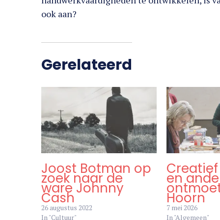
handwerkvaardigheden te ontwikkelen, is van
ook aan?
Gerelateerd
Joost Botman op
Creatief
zoek naar de
en ande
ware Johnny
ontmoet
Cash
Hoorn
26 augustus 2022
7 mei 2026
In "Cultuur"
In "Algemeen"