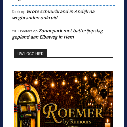
Grote schuurbrand in Andijk na
Dirck
op
wegbranden onkruid
Zonnepark met batterijopslag
Yu Li Peeters
op
gepland aan Elbaweg in Hem
UW LOGO HIER