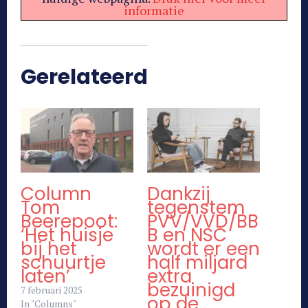
informatie
Gerelateerd
Column
Dankzij
Tom
tegenstem
Beerepoot:
PVV/VVD/BB
‘Het huisje
B en NSC
bij het
wordt er een
schuurtje
half miljard
laten’
extra
bezuinigd
7 februari 2025
op de
In "Columns"