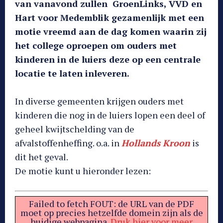
van vanavond zullen GroenLinks, VVD en
Hart voor Medemblik gezamenlijk met een
motie vreemd aan de dag komen waarin zij
het college oproepen om ouders met
kinderen in de luiers deze op een centrale
locatie te laten inleveren.
In diverse gemeenten krijgen ouders met
kinderen die nog in de luiers lopen een deel of
geheel kwijtschelding van de
afvalstoffenheffing. o.a. in
Hollands Kroon
is
dit het geval.
De motie kunt u hieronder lezen:
Failed to fetch FOUT: de URL van de PDF
moet op precies hetzelfde domein zijn als de
huidige webpagina.
Druk hier voor meer