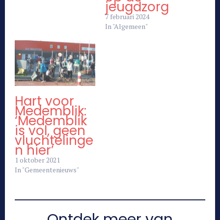
jeugdzorg
7 februari 2024
In "Algemeen"
Hart voor
Medemblik:
‘Medemblik
is vol, geen
vluchtelinge
n hier’
1 oktober 2021
In "Gemeentenieuws"
Ontdek meer van