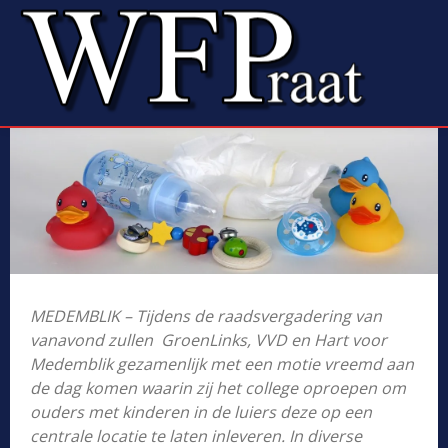
MEDEMBLIK – Tijdens de raadsvergadering van
vanavond zullen GroenLinks, VVD en Hart voor
Medemblik gezamenlijk met een motie vreemd aan
de dag komen waarin zij het college oproepen om
ouders met kinderen in de luiers deze op een
centrale locatie te laten inleveren. In diverse