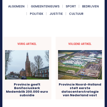
ALGEMEEN
GEMEENTENIEUWS
SPORT
BEDRIJVEN
POLITIEK
JUSTITIE
CULTUUR
VORIG ARTIKEL
VOLGEND ARTIKEL
Provincie geeft
Provincie Noord-Holland
Bonifaciuskerk
stelt eerste
Medemblik 200.000 euro
datacenterstrategie
subsidie
van Nederland vast