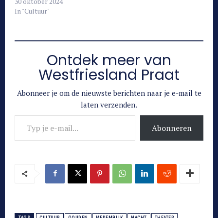
30 oktober 2024
In "Cultuur"
Ontdek meer van
Westfriesland Praat
Abonneer je om de nieuwste berichten naar je e-mail te
laten verzenden.
Typ je e-mail...
Abonneren
TAGS
CULTUUR
GOUDEN
MEDEMBLIK
NACHT
THEATER