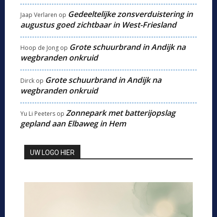
Gedeeltelijke zonsverduistering in
Jaap Verlaren
op
augustus goed zichtbaar in West-Friesland
Grote schuurbrand in Andijk na
Hoop de Jong
op
wegbranden onkruid
Grote schuurbrand in Andijk na
Dirck
op
wegbranden onkruid
Zonnepark met batterijopslag
Yu Li Peeters
op
gepland aan Elbaweg in Hem
UW LOGO HIER