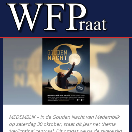
MEDEMBLIK – In de Gouden Nacht van Medemblik
op zaterdag 30 oktober, staat dit jaar het thema
‘verlichting’ centraal. Dit omdat we na de zware tijd