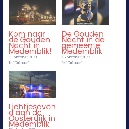
Kom naar
De Gouden
de Gouden
Nacht in de
Nacht in
gemeente
Medemblik!
Medemblik
17 oktober 2021
16 oktober 2022
In "Cultuur"
In "Cultuur"
Lichtjesavon
d aan de
Oosterdijk in
Medemblik