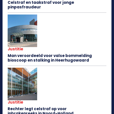
Celstraf en taakstraf voor jonge
pinpasfraudeur
Justitie
Man veroordeeld voor valse bommelding
bioscoop en stalking in Heerhugowaard
Justitie
Rechter legt celstraf op voor
inbrakenreeks in Noord-Holland