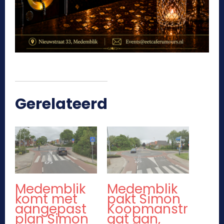
Gerelateerd
Medemblik
Medemblik
komt met
pakt Simon
aangepast
Koopmanstr
plan Simon
aat aan,