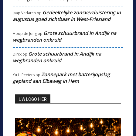
Gedeeltelijke zonsverduistering in
Jaap Verlaren
op
augustus goed zichtbaar in West-Friesland
Grote schuurbrand in Andijk na
Hoop de Jong
op
wegbranden onkruid
Grote schuurbrand in Andijk na
Dirck
op
wegbranden onkruid
Zonnepark met batterijopslag
Yu Li Peeters
op
gepland aan Elbaweg in Hem
UW LOGO HIER