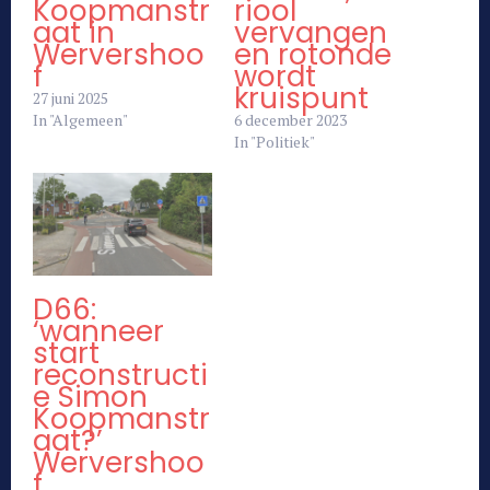
Koopmanstr
riool
aat in
vervangen
Wervershoo
en rotonde
f
wordt
kruispunt
27 juni 2025
In "Algemeen"
6 december 2023
In "Politiek"
D66:
‘wanneer
start
reconstructi
e Simon
Koopmanstr
aat?’
Wervershoo
f