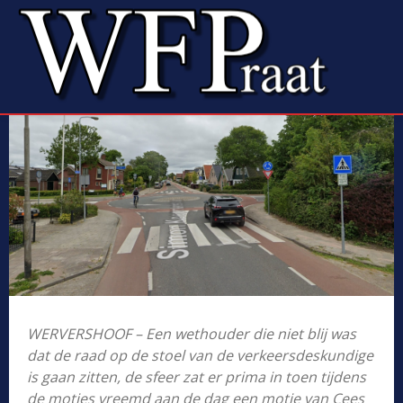
WERVERSHOOF – Een wethouder die niet blij was
dat de raad op de stoel van de verkeersdeskundige
is gaan zitten, de sfeer zat er prima in toen tijdens
de moties vreemd aan de dag een motie van Cees