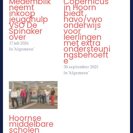
Medemblik
Copernicus
neemt
in Hoorn
inkoop
biedt
jeugdhulp
havo/vwo
VSO De
onderwijs
Spinaker
voor
over
leerlingen
met extra
17 juli 2026
ondersteuni
In "Algemeen"
ngsbehoeft
e
30 september 2025
In "Algemeen"
Hoornse
middelbare
scholen