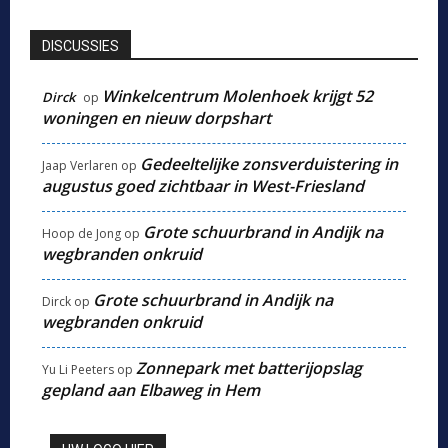
DISCUSSIES
Winkelcentrum Molenhoek krijgt 52
Dirck
op
woningen en nieuw dorpshart
Gedeeltelijke zonsverduistering in
Jaap Verlaren
op
augustus goed zichtbaar in West-Friesland
Grote schuurbrand in Andijk na
Hoop de Jong
op
wegbranden onkruid
Grote schuurbrand in Andijk na
Dirck
op
wegbranden onkruid
Zonnepark met batterijopslag
Yu Li Peeters
op
gepland aan Elbaweg in Hem