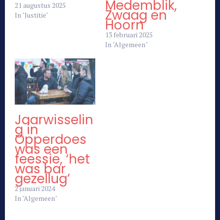
Medemblik,
21 augustus 2025
Zwaag en
In "Justitie"
Hoorn
13 februari 2025
In "Algemeen"
Jaarwisselin
g in
Opperdoes
was een
feessie, ‘het
was bar
gezellug’
2 januari 2024
In "Algemeen"