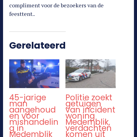
compliment voor de bezoekers van de
feesttent..
Gerelateerd
45-jarige
Politie zoekt
man
getuigen
aangehoud
van incident
en voor
woning
mishandelin
Medemblik,
g in
verdachten
Medemblik
komen uit