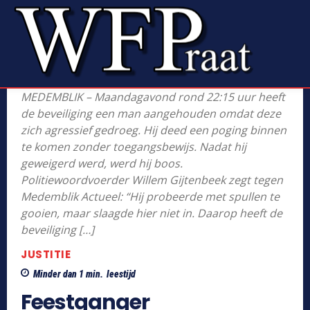
MEDEMBLIK – Maandagavond rond 22:15 uur heeft
de beveiliging een man aangehouden omdat deze
zich agressief gedroeg. Hij deed een poging binnen
te komen zonder toegangsbewijs. Nadat hij
geweigerd werd, werd hij boos.
Politiewoordvoerder Willem Gijtenbeek zegt tegen
Medemblik Actueel: “Hij probeerde met spullen te
gooien, maar slaagde hier niet in. Daarop heeft de
beveiliging […]
JUSTITIE
Minder dan 1
min.
leestijd
Feestganger