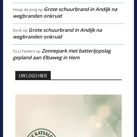
Grote schuurbrand in Andijk na
Hoop de Jong
op
wegbranden onkruid
Grote schuurbrand in Andijk na
Dirck
op
wegbranden onkruid
Zonnepark met batterijopslag
Yu Li Peeters
op
gepland aan Elbaweg in Hem
UW LOGO HIER