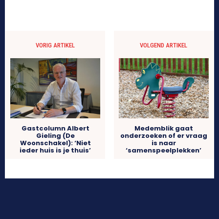
VORIG ARTIKEL
VOLGEND ARTIKEL
Gastcolumn Albert
Medemblik gaat
Gieling (De
onderzoeken of er vraag
Woonschakel): ‘Niet
is naar
ieder huis is je thuis’
‘samenspeelplekken’