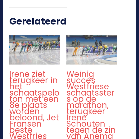
Gerelateerd
Irene ziet
Weinig
terugkeer in
succes
het
Westfriese
schaatspelo
schaatsster
ton met een
s op de
8e plaats
marathon,
worden
terugkeer
beloond, Jet
Irene
Fransen
Schouten
beste
tegen de zin
Westfries
van Anema