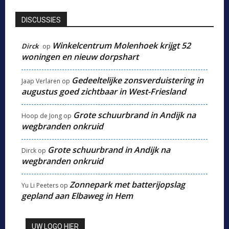
DISCUSSIES
Winkelcentrum Molenhoek krijgt 52
Dirck
op
woningen en nieuw dorpshart
Gedeeltelijke zonsverduistering in
Jaap Verlaren
op
augustus goed zichtbaar in West-Friesland
Grote schuurbrand in Andijk na
Hoop de Jong
op
wegbranden onkruid
Grote schuurbrand in Andijk na
Dirck
op
wegbranden onkruid
Zonnepark met batterijopslag
Yu Li Peeters
op
gepland aan Elbaweg in Hem
UW LOGO HIER