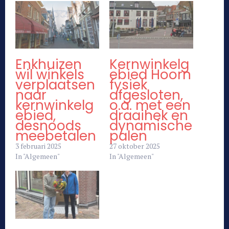
Enkhuizen
Kernwinkelg
wil winkels
ebied Hoorn
verplaatsen
fysiek
naar
afgesloten,
kernwinkelg
o.a. met een
ebied,
draaihek en
desnoods
dynamische
meebetalen
palen
3 februari 2025
27 oktober 2025
In "Algemeen"
In "Algemeen"