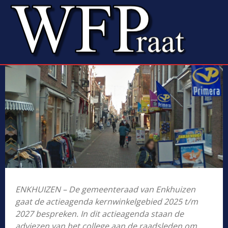
ENKHUIZEN – De gemeenteraad van Enkhuizen
gaat de actieagenda kernwinkelgebied 2025 t/m
2027 bespreken. In dit actieagenda staan de
adviezen van het college aan de raadsleden om