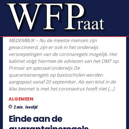
MEDEMBLIK – Nu de meeste mensen zijn
gevaccineerd, zijn er ook in het onderwijs
versoepelingen van de coronaregels mogelijk. Het
kabinet volgt hiermee de adviezen van het OMT op.
Primair en speciaal onderwijs De
quarantaineregels op basisscholen worden
aangepast vanaf 20 september. Als een kind in de
klas besmet is met het coronavirus hoeft niet […]
ALGEMEEN
2
min.
leestijd
Einde aan de