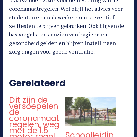
plaatsvinden zoals voor de invoering van de
coronamaatregelen. Wel blijft het advies voor
studenten en medewerkers om preventief
zelftesten te blijven gebruiken. Ook blijven de
basisregels ten aanzien van hygiëne en
gezondheid gelden en blijven instellingen
zorg dragen voor goede ventilatie.
Gerelateerd
Dit zijn de
versoepelen
de
coronamaat
regelen, weg
met de 1.5
Schoolleidin
meter regel,