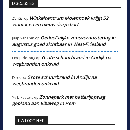
DISCUSSIES
Winkelcentrum Molenhoek krijgt 52
Dirck
op
woningen en nieuw dorpshart
Gedeeltelijke zonsverduistering in
Jaap Verlaren
op
augustus goed zichtbaar in West-Friesland
Grote schuurbrand in Andijk na
Hoop de Jong
op
wegbranden onkruid
Grote schuurbrand in Andijk na
Dirck
op
wegbranden onkruid
Zonnepark met batterijopslag
Yu Li Peeters
op
gepland aan Elbaweg in Hem
UW LOGO HIER