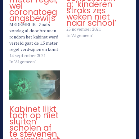
g: ‘kinderen
wel
straks zes
coronatoeg
weken niet
angsbewijs
naar school’
MEDEMBLIK - Zoals
25 november 2021
zondag al door bronnen
In "Algemeen"
rondom het kabinet werd
verteld gaat de 1.5 meter
regel verdwijnen en komt
daarvoor in de plaats het
14 september 2021
coronatoegangsbewijs..
In "Algemeen"
Deze gaat op 25
september in. Iedereen die
naar de horeca,
wedstrijden, theater,
bioscopen of concerten
wil gaan moet een
coronatoegangsbewijs
Kabinet lijkt
kunnen zien in…
toch op niet
sluiten
scholen af
te stevenen,