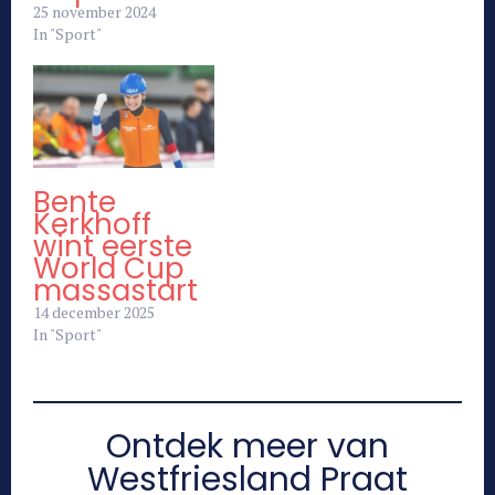
25 november 2024
In "Sport"
Bente
Kerkhoff
wint eerste
World Cup
massastart
14 december 2025
In "Sport"
Ontdek meer van
Westfriesland Praat