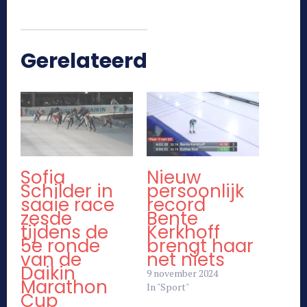
Gerelateerd
Sofia
Nieuw
Schilder in
persoonlijk
saaie race
record
zesde
Bente
tijdens de
Kerkhoff
5e ronde
brengt haar
van de
net niets
Daikin
9 november 2024
Marathon
In "Sport"
Cup