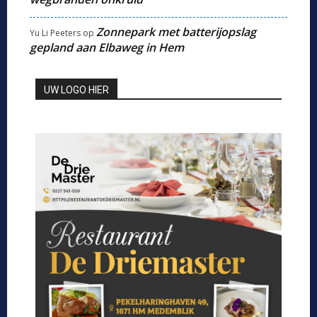
Zonnepark met batterijopslag
Yu Li Peeters
op
gepland aan Elbaweg in Hem
UW LOGO HIER