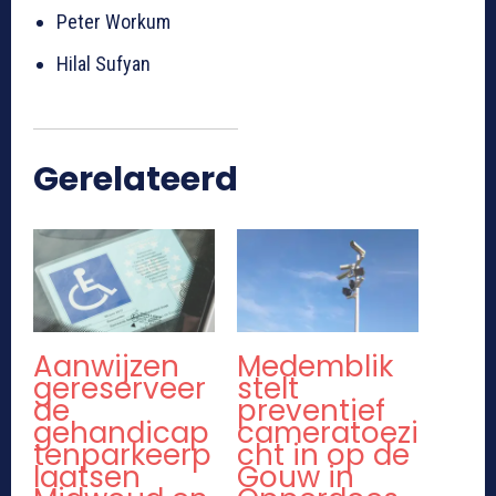
Peter Workum
Hilal Sufyan
Gerelateerd
Aanwijzen
Medemblik
gereserveer
stelt
de
preventief
gehandicap
cameratoezi
tenparkeerp
cht in op de
laatsen
Gouw in