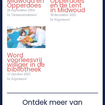
Midwoud en
Opperdoes
Opperdoes
en de Lent
in Midwoud
28 september 2024
In "Gemeentenieuws"
30 december 2022
In "Algemeen"
Word
voorleesvrij
williger in de
bibliotheek
17 oktober 2023
In "Algemeen"
Ontdek meer van