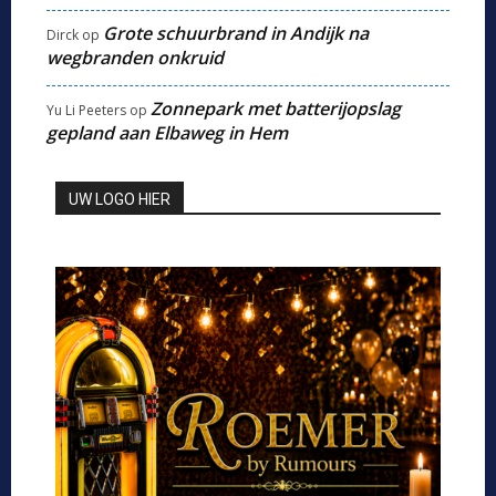
Grote schuurbrand in Andijk na
Dirck
op
wegbranden onkruid
Zonnepark met batterijopslag
Yu Li Peeters
op
gepland aan Elbaweg in Hem
UW LOGO HIER