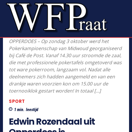
OPPERDOES – Op zondag 3 oktober werd het
Pokerkampioenschap van Midwoud georganiseerd
bij Café de Post. Vanaf 14.30 uur stroomde de zaal,
die met professionele pokertafels omgetoverd was
tot ware pokerroom, langzaam vol. Nadat alle
deelnemers zich hadden aangemeld en van een
drankje waren voorzien kon om 15.00 uur de
toernooiklok gestart worden! In totaal […]
SPORT
1
min.
leestijd
Edwin Rozendaal uit